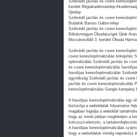
Szélvédő javítás és csere keresőopti
kerület Régiakadémiatelep Akadémiaú
Újtelep
Szélvédő javítás és csere keresőoptim
Budafok Baross Gábor-telep
Szélvédő javítás és csere keresőopt
Békásmegyer Óbudaisziget Újlak Aran
Mocsárosdűlő 3. kerület Óbuda Hármas
Szélvédő javítás és csere keresőoptim
csere keresőoptimalizálás linképítés 
optimalizálás Szélvédő javítás és cse
és csere keresőoptimalizálás havidíjas
havidíjas keresőoptimalizálás Szélvédő
ügynökség Szélvédő javítás és csere 
javítás és csere keresőoptimalizálás
keresőoptimalizálás Google kampány 
A havidíjas keresőoptimalizálás egy ol
biztosítja a weboldalak folyamatos fe
magában foglalja a weboldal tartalmán
hogy az minél jobban megfeleljen a ke
kulcsszó-elemzés, a tartalomfejlesztés
A havidíjas keresőoptimalizálás számos
hogy a weboldaluk mindig naprakész é