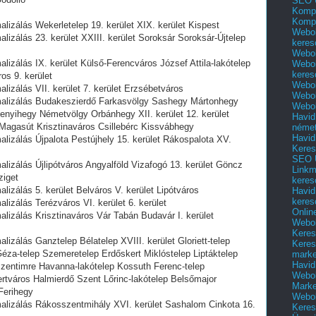
SEO 
Kompl
Kompl
lizálás Wekerletelep 19. kerület XIX. kerület Kispest
Webol
lizálás 23. kerület XXIII. kerület Soroksár Soroksár-Újtelep
keres
Webol
lizálás IX. kerület Külső-Ferencváros József Attila-lakótelep
Webol
keres
s 9. kerület
Webol
lizálás VII. kerület 7. kerület Erzsébetváros
Webol
imalizálás Budakeszierdő Farkasvölgy Sashegy Mártonhegy
Webol
nyihegy Németvölgy Orbánhegy XII. kerület 12. kerület
Havid
Magasút Krisztinaváros Csillebérc Kissvábhegy
néme
Havid
alizálás Újpalota Pestújhely 15. kerület Rákospalota XV.
Keres
SEO Ü
alizálás Újlipótváros Angyalföld Vizafogó 13. kerület Göncz
Linkm
ziget
keres
lizálás 5. kerület Belváros V. kerület Lipótváros
Havid
keres
lizálás Terézváros VI. kerület 6. kerület
Onlin
alizálás Krisztinaváros Vár Tabán Budavár I. kerület
Webol
Keres
lizálás Ganztelep Bélatelep XVIII. kerület Gloriett-telep
Keres
éza-telep Szemeretelep Erdőskert Miklóstelep Liptáktelep
marke
Havid
szentimre Havanna-lakótelep Kossuth Ferenc-telep
Webol
ertváros Halmierdő Szent Lőrinc-lakótelep Belsőmajor
Marke
Ferihegy
Webol
malizálás Rákosszentmihály XVI. kerület Sashalom Cinkota 16.
Keres