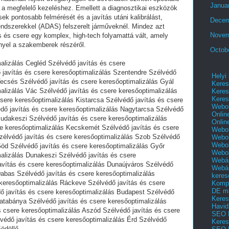
Janua
 a megfelelő kezeléshez. Emellett a diagnosztikai eszközök
sek pontosabb felmérését és a javítás utáni kalibrálást,
Decem
endszerekkel (ADAS) felszerelt járműveknél. Mindez azt
Novem
s és csere egy komplex, high-tech folyamattá vált, amely
nyel a szakemberek részéről.
Octob
alizálás Cegléd Szélvédő javítás és csere
 javítás és csere keresőoptimalizálás Szentendre Szélvédő
Helyi
Vecsés Szélvédő javítás és csere keresőoptimalizálás Gyál
Keres
alizálás Vác Szélvédő javítás és csere keresőoptimalizálás
Keres
Keres
sere keresőoptimalizálás Kistarcsa Szélvédő javítás és csere
Webol
dő javítás és csere keresőoptimalizálás Nagytarcsa Szélvédő
Onlin
Budakeszi Szélvédő javítás és csere keresőoptimalizálás
Onlin
re keresőoptimalizálás Kecskemét Szélvédő javítás és csere
Webol
zélvédő javítás és csere keresőoptimalizálás Szob Szélvédő
Webol
Webol
Göd Szélvédő javítás és csere keresőoptimalizálás Győr
Webo
alizálás Dunakeszi Szélvédő javítás és csere
Webár
avítás és csere keresőoptimalizálás Dunaújváros Szélvédő
Webár
Dabas Szélvédő javítás és csere keresőoptimalizálás
keres
keresőoptimalizálás Ráckeve Szélvédő javítás és csere
Kompl
DE m
ő javítás és csere keresőoptimalizálás Budapest Szélvédő
Keres
Tatabánya Szélvédő javítás és csere keresőoptimalizálás
Havid
s csere keresőoptimalizálás Aszód Szélvédő javítás és csere
SEO 
védő javítás és csere keresőoptimalizálás Érd Szélvédő
Keres
Gödöllő