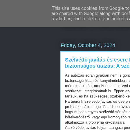
This site uses cookies from Google to 
are shared with Google along with per
Eladó Merce
statistics, and to detect and address 
Friday, October 4, 2024
Szélvédő javítás és csere 
biztonságos utazás: A szé
Az autózás során gyakran nem is gondo
biztonságunkban és kényelmünkben. Ez
mérnöki alkotás, amely nemcsak véd m
szerkezeti integritásának is. Éppen ez
tartsuk, és ha szükséges, szakértő ke
Partnerünk szélvédő javítás és csere s
professzionális megoldást. Több évtiz
hogy minden egyes szélvédő sérülés e
kőfelverődésről vagy egy komolyabb r
alkalmazza a probléma orvoslására.
A szélvédő javítás folyamata igazi p