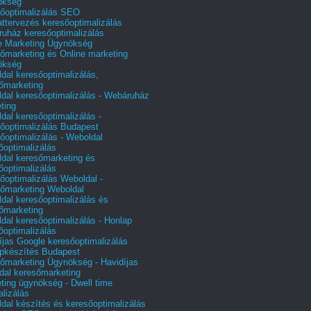
ökség
őoptimalizálás SEO
attervezés keresőoptimalizálás
uház keresőoptimalizálás
e Marketing Ügynökség
őmarketing és Online marketing
ökség
dal keresőoptimalizálás,
őmarketing
dal keresőoptimalizálás - Webáruház
ting
dal keresőoptimalizálás -
őoptimalizálás Budapest
őoptimalizálás - Weboldal
őoptimalizálás
dal keresőmarketing és
őoptimalizálás
őoptimalizálás Weboldal -
őmarketing Weboldal
dal keresőoptimalizálás és
őmarketing
dal keresőoptimalizálás - Honlap
őoptimalizálás
íjas Google keresőoptimalizálás
pkészítés Budapest
őmarketing Ügynökség - Havidíjas
dal keresőmarketing
ting ügynökség - Dwell time
alizálás
dal készítés és keresőoptimalizálás