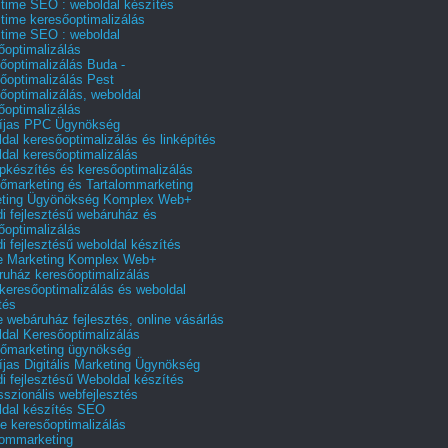
 time SEO : weboldal készítés
 time keresőoptimalizálás
 time SEO : weboldal
őoptimalizálás
őoptimalizálás Buda -
őoptimalizálás Pest
őoptimalizálás, weboldal
őoptimalizálás
íjas PPC Ügynökség
dal keresőoptimalizálás és linképítés
dal keresőoptimalizálás
pkészítés és keresőoptimalizálás
őmarketing és Tartalommarketing
eting Ügyönökség Komplex Web+
i fejlesztésű webáruház és
őoptimalizálás
i fejlesztésű weboldal készítés
e Marketing Komplex Web+
uház keresőoptimalizálás
 keresőoptimalizálás és weboldal
tés
e webáruház fejlesztés, online vásárlás
dal Keresőoptimalizálás
őmarketing ügynökség
íjas Digitális Marketing Ügynökség
i fejlesztésű Weboldal készítés
sszionális webfejlesztés
dal készítés SEO
e keresőoptimalizálás
lommarketing