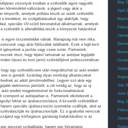
May 2
 időjárási viszonyok korában a szélvédők egyre nagyobb
elen hőmérséklet-változások, a jégeső vagy akár a
April 
 tényezők, amelyek próbára teszik az autók szélvédőit.
a trendeket, és szolgáltatásaikat úgy alakítják, hogy
March
dául, speciális UV-szűrő bevonatokat alkalmaznak, amelyek
Febru
 szélvédőt is ellenállóbbá teszik a környezeti hatásokkal
Janua
k is egyre összetettebbé válnak. Manapság már nem ritka,
Decem
szenzorok vagy akár fűtőszálak találhatók. Ezek a high-tech
igényelnek a javítás vagy csere során. Partnerünk
Novem
sznek részt, hogy lépést tartsanak az autóipar legújabb
minden típusú és korú jármű szélvédőjével professzionálisan
Octob
Septe
 hogy egy szélvédőcsere után megváltozhat az autó eredeti
 erre is gondolt: kizárólag olyan minőségi alkatrészeket
Augus
szkednek az adott járműmodellhez. Legyen szó akár egy
July 
gújabb elektromos járműről, a cél mindig az, hogy az új
 autó eredeti megjelenésével és funkcionalitásával.
June 
 szempont az autóiparban is. Partnerünk elkötelezett a
ngsúlyt fektet az újrahasznosításra. A kicserélt szélvédőket
May 2
hanem speciális újrahasznosító üzemekbe szállítják, ahol az
Febru
zétválasztják és újrahasznosítják. Ez a gyakorlat nemcsak
ozzájárul egy körforgásos gazdaság kialakításához is az
Janua
Augus
 egy egyszeri szolgáltatás, hanem egy folyamatos