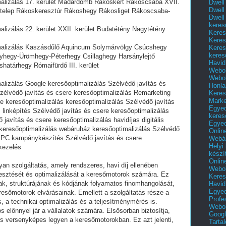
malizálás 17. kerület Madárdomb Rákoskert Rákoscsaba XVII.
Dwell
Dwell
jtelep Rákoskeresztúr Rákoshegy Rákosliget Rákoscsaba-
Dwell
keres
alizálás 22. kerület XXII. kerület Budatétény Nagytétény
Keres
Keres
imalizálás Kaszásdűlő Aquincum Solymárvölgy Csúcshegy
Keres
keres
yhegy-Ürömhegy-Péterhegy Csillaghegy Harsánylejtő
Havid
határhegy Rómaifürdő III. kerület
Webol
Webol
alizálás Google keresőoptimalizálás Szélvédő javítás és
Honla
Szélvédő javítás és csere keresőoptimalizálás Remarketing
Keres
Mark
re keresőoptimalizálás keresőoptimalizálás Szélvédő javítás
Egyed
 linképítés Szélvédő javítás és csere keresőoptimalizálás
keres
 javítás és csere keresőoptimalizálás havidíjas digitális
Egyed
keresőoptimalizálás webáruház keresőoptimalizálás Szélvédő
Onlin
 PPC kampánykészítés Szélvédő javítás és csere
Webár
Helyi
kezelés
készí
Onlin
yan szolgáltatás, amely rendszeres, havi díj ellenében
Webol
jlesztését és optimalizálását a keresőmotorok számára. Ez
Keres
ak, struktúrájának és kódjának folyamatos finomhangolását,
Havid
Egyed
resőmotorok elvárásainak. Emellett a szolgáltatás része a
Profe
, a technikai optimalizálás és a teljesítménymérés is.
Webol
 előnnyel jár a vállalatok számára. Elsősorban biztosítja,
Googl
s versenyképes legyen a keresőmotorokban. Ez azt jelenti,
Tarta