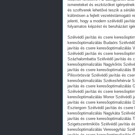
ismereteket és eszközöket igényelnek
és szoftverek lehetővé teszik a sérülé
különösen a fejlett vezetéstámogató r
jelenti, hogy a modern szélvédő javítá
folyamatos képzést és beruházást igé
Szélvédő javítás és csere keresőoptim
keresőoptimalizálás Budaörs Szélvédő
javítás és csere keresőoptimalizálás 
Szélvédő javítás és csere keresőoptim
Százhalombatta Szélvédő javítás és c
keresőoptimalizálás Nagykőrös Szélvé
javítás és csere keresőoptimalizálás 
Pilisvörösvár Szélvédő javítás és cse
keresőoptimalizálás Székesfehérvár S
javítás és csere keresőoptimalizálás 
Szélvédő javítás és csere keresőoptim
keresőoptimalizálás Monor Szélvédő j
javítás és csere keresőoptimalizálás 
Esztergom Szélvédő javítás és csere 
keresőoptimalizálás Nagykáta Szélvéd
javítás és csere keresőoptimalizálás 
Szigetszentmiklós Szélvédő javítás é
keresőoptimalizálás Veresegyház Szél
javítás és csere keresőoptimalizálás 