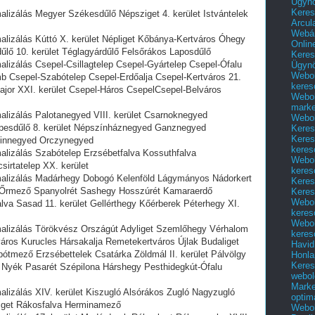
Ügyn
Keres
alizálás Megyer Székesdűlő Népsziget 4. kerület Istvántelek
Arcul
Webár
alizálás Kúttó X. kerület Népliget Kőbánya-Kertváros Óhegy
Onlin
dűlő 10. kerület Téglagyárdűlő Felsőrákos Laposdűlő
Keres
alizálás Csepel-Csillagtelep Csepel-Gyártelep Csepel-Ófalu
Ügyn
Webol
 Csepel-Szabótelep Csepel-Erdőalja Csepel-Kertváros 21.
keres
major XXI. kerület Csepel-Háros CsepelCsepel-Belváros
Webol
marke
alizálás Palotanegyed VIII. kerület Csarnoknegyed
Webol
esdűlő 8. kerület Népszínháznegyed Ganznegyed
Keres
Keres
vinnegyed Orczynegyed
keres
malizálás Szabótelep Erzsébetfalva Kossuthfalva
Webol
irtatelep XX. kerület
keres
imalizálás Madárhegy Dobogó Kelenföld Lágymányos Nádorkert
Keres
k Őrmező Spanyolrét Sashegy Hosszúrét Kamaraerdő
Keres
Webol
lva Sasad 11. kerület Gellérthegy Kőérberek Péterhegy XI.
keres
Webol
malizálás Törökvész Országút Adyliget Szemlőhegy Vérhalom
keres
áros Kurucles Hársakalja Remetekertváros Újlak Budaliget
Havid
pótmező Erzsébettelek Csatárka Zöldmál II. kerület Pálvölgy
Honla
Keres
yék Pasarét Szépilona Hárshegy Pesthidegkút-Ófalu
webol
Marke
alizálás XIV. kerület Kiszugló Alsórákos Zugló Nagyzugló
optim
liget Rákosfalva Herminamező
Webol