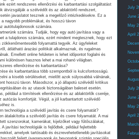
k ezért rendszeres ellenőrzési és karbantartási szolgáltatást
July 
 átvizsgálják a szélvédőt és az ablaktörlő rendszert,
esetén javaslatot tesznek a megelőző intézkedésekre. Ez a
June 
i a nagyobb problémákat, és hosszú távon
May 2
az autótulajdonosok számára.
artnerünk számára. Tudják, hogy egy autó javítása vagy a
April 
het a tulajdonos számára, ezért mindent megtesznek, hogy ezt
s zökkenőmentesebb folyamattá tegyék. Az ügyfeleket
Decem
ről, átlátható árazási politikát alkalmaznak, és rugalmas
Novem
nak. Emellett online felületen is lehet időpontot foglalni és
ami különösen hasznos lehet a mai rohanó világban.
Octob
dszeres ellenőrzése és karbantartása?
Septe
zése és karbantartása több szempontból is kulcsfontosságú.
ezelni a kisebb sérüléseket, mielőtt azok súlyosabbá válnának,
Augus
nt hosszú távon. Másodszor, a jó állapotú szélvédő kritikus
integritásában és az utasok biztonságában baleset esetén.
July 
s, például a tömítések ellenőrzése és az ablaktörlők cseréje,
June 
az autózás komfortját. Végül, a jól karbantartott szélvédő
séhez is.
May 2
n technológia a szélvédő javítás és csere folyamatát?
April 
n átalakította a szélvédő javítás és csere folyamatát. A mai
ett szenzorokat, kamerákat, kijelzőket vagy fűtőszálakat,
March
A javítási technológiák is fejlődtek, például fejlettebb
ekkel, amelyek tartósabb és észrevehetetlenebb javításokat
Febru
 használt fejlett üveganyagok és bevonatok szintén speciális