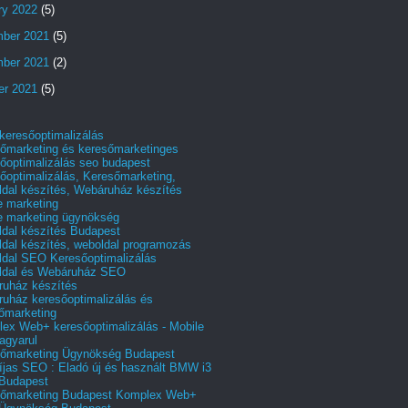
ry 2022
(5)
ber 2021
(5)
ber 2021
(2)
er 2021
(5)
 keresőoptimalizálás
őmarketing és keresőmarketinges
őoptimalizálás seo budapest
őoptimalizálás, Keresőmarketing,
dal készítés, Webáruház készítés
e marketing
e marketing ügynökség
dal készítés Budapest
dal készítés, weboldal programozás
dal SEO Keresőoptimalizálás
ldal és Webáruház SEO
uház készítés
uház keresőoptimalizálás és
őmarketing
ex Web+ keresőoptimalizálás - Mobile
agyarul
őmarketing Ügynökség Budapest
íjas SEO : Eladó új és használt BMW i3
Budapest
őmarketing Budapest Komplex Web+