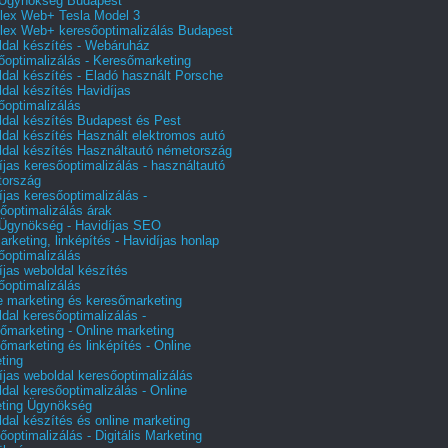
Ügynökség Budapest
ex Web+ Tesla Model 3
ex Web+ keresőoptimalizálás Budapest
dal készítés - Webáruház
őoptimalizálás - Keresőmarketing
dal készítés - Eladó használt Porsche
dal készítés Havidíjas
őoptimalizálás
dal készítés Budapest és Pest
dal készítés Használt elektromos autó
dal készítés Használtautó németország
íjas keresőoptimalizálás - használtautó
tország
íjas keresőoptimalizálás -
őoptimalizálás árak
gynökség - Havidíjas SEO
arketing, linképítés - Havidíjas honlap
őoptimalizálás
íjas weboldal készítés
őoptimalizálás
e marketing és keresőmarketing
dal keresőoptimalizálás -
őmarketing - Online marketing
őmarketing és linképítés - Online
ting
íjas weboldal keresőoptimalizálás
dal keresőoptimalizálás - Online
ting Ügynökség
dal készítés és online marketing
őoptimalizálás - Digitális Marketing