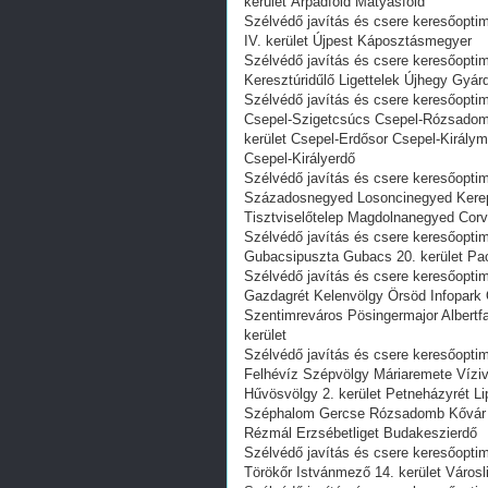
kerület Árpádföld Mátyásföld
Szélvédő javítás és csere keresőoptim
IV. kerület Újpest Káposztásmegyer
Szélvédő javítás és csere keresőoptim
Keresztúridűlő Ligettelek Újhegy Gyár
Szélvédő javítás és csere keresőoptim
Csepel-Szigetcsúcs Csepel-Rózsadomb
kerület Csepel-Erdősor Csepel-Király
Csepel-Királyerdő
Szélvédő javítás és csere keresőoptim
Századosnegyed Losoncinegyed Kerep
Tisztviselőtelep Magdolnanegyed Cor
Szélvédő javítás és csere keresőopti
Gubacsipuszta Gubacs 20. kerület Pacs
Szélvédő javítás és csere keresőopt
Gazdagrét Kelenvölgy Örsöd Infopar
Szentimreváros Pösingermajor Albertfa
kerület
Szélvédő javítás és csere keresőopti
Felhévíz Szépvölgy Máriaremete Víziv
Hűvösvölgy 2. kerület Petneházyrét Li
Széphalom Gercse Rózsadomb Kővár N
Rézmál Erzsébetliget Budakeszierdő
Szélvédő javítás és csere keresőoptim
Törökőr Istvánmező 14. kerület Város