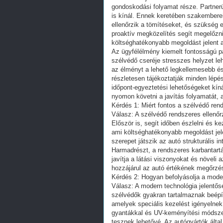
gondoskodási folyamat része. Partnerün
is kínál. Ennek keretében szakembereik
ellenőrzik a tömítéseket, és szükség 
proaktív megközelítés segít megelőzn
költséghatékonyabb megoldást jelent 
Az ügyfélélmény kiemelt fontosságú p
szélvédő cseréje stresszes helyzet le
az élményt a lehető legkellemesebb é
részletesen tájékoztatják minden lépés
időpont-egyeztetési lehetőségeket kínál
nyomon követni a javítás folyamatát, 
Kérdés 1: Miért fontos a szélvédő ren
Válasz: A szélvédő rendszeres ellenőr
Először is, segít időben észlelni és k
ami költséghatékonyabb megoldást jele
szerepet játszik az autó strukturális 
Harmadrészt, a rendszeres karbantartá
javítja a látási viszonyokat és növeli 
hozzájárul az autó értékének megőrzé
Kérdés 2: Hogyan befolyásolja a moder
Válasz: A modern technológia jelentőse
szélvédők gyakran tartalmaznak beépít
amelyek speciális kezelést igényelnek. 
gyantákkal és UV-keményítési módszer
tesznek lehetővé. Az autógyártók által