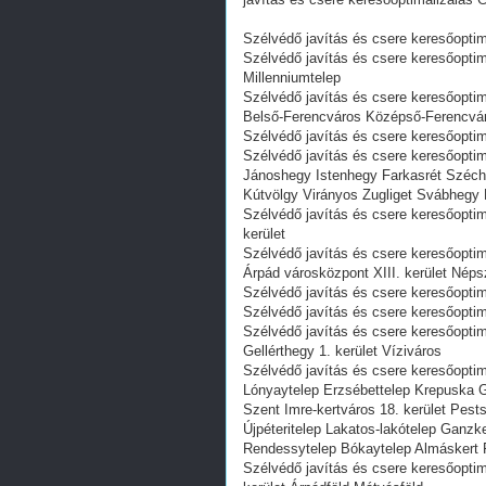
Szélvédő javítás és csere keresőoptima
Szélvédő javítás és csere keresőoptima
Millenniumtelep
Szélvédő javítás és csere keresőoptima
Belső-Ferencváros Középső-Ferencváro
Szélvédő javítás és csere keresőoptima
Szélvédő javítás és csere keresőopt
Jánoshegy Istenhegy Farkasrét Széche
Kútvölgy Virányos Zugliget Svábhegy 
Szélvédő javítás és csere keresőoptim
kerület
Szélvédő javítás és csere keresőoptim
Árpád városközpont XIII. kerület Néps
Szélvédő javítás és csere keresőoptima
Szélvédő javítás és csere keresőoptima
Szélvédő javítás és csere keresőoptim
Gellérthegy 1. kerület Víziváros
Szélvédő javítás és csere keresőoptima
Lónyaytelep Erzsébettelep Krepuska G
Szent Imre-kertváros 18. kerület Pest
Újpéteritelep Lakatos-lakótelep Ganzk
Rendessytelep Bókaytelep Almáskert 
Szélvédő javítás és csere keresőopti