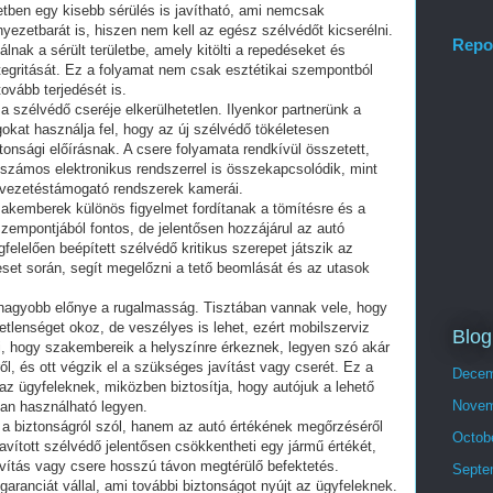
setben egy kisebb sérülés is javítható, ami nemcsak
ezetbarát is, hiszen nem kell az egész szélvédőt kicserélni.
Repo
tálnak a sérült területbe, amely kitölti a repedéseket és
ntegritását. Ez a folyamat nem csak esztétikai szempontból
ovább terjedését is.
 szélvédő cseréje elkerülhetetlen. Ilyenkor partnerünk a
kat használja fel, hogy az új szélvédő tökéletesen
tonsági előírásnak. A csere folyamata rendkívül összetett,
számos elektronikus rendszerrel is összekapcsolódik, mint
t vezetéstámogató rendszerek kamerái.
akemberek különös figyelmet fordítanak a tömítésre és a
empontjából fontos, de jelentősen hozzájárul az autó
felelően beépített szélvédő kritikus szerepet játszik az
set során, segít megelőzni a tető beomlását és az utasok
gnagyobb előnye a rugalmasság. Tisztában vannak vele, hogy
lenséget okoz, de veszélyes is lehet, ezért mobilszerviz
Blog
nti, hogy szakembereik a helyszínre érkeznek, legyen szó akár
l, és ott végzik el a szükséges javítást vagy cserét. Ez a
Decem
az ügyfeleknek, miközben biztosítja, hogy autójuk a lehető
Novem
san használható legyen.
 a biztonságról szól, hanem az autó értékének megőrzéséről
Octob
avított szélvédő jelentősen csökkentheti egy jármű értékét,
avítás vagy csere hosszú távon megtérülő befektetés.
Septe
aranciát vállal, ami további biztonságot nyújt az ügyfeleknek.