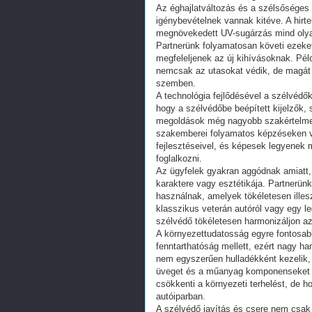
Az éghajlatváltozás és a szélsőséges
igénybevételnek vannak kitéve. A hirt
megnövekedett UV-sugárzás mind olyan
Partnerünk folyamatosan követi ezeket 
megfeleljenek az új kihívásoknak. Pél
nemcsak az utasokat védik, de magát a
szemben.
A technológia fejlődésével a szélvédő
hogy a szélvédőbe beépített kijelzők, 
megoldások még nagyobb szakértelmet 
szakemberei folyamatos képzéseken ve
fejlesztéseivel, és képesek legyenek 
foglalkozni.
Az ügyfelek gyakran aggódnak amiatt,
karaktere vagy esztétikája. Partnerünk
használnak, amelyek tökéletesen ille
klasszikus veterán autóról vagy egy le
szélvédő tökéletesen harmonizáljon az
A környezettudatosság egyre fontosabb
fenntarthatóság mellett, ezért nagy ha
nem egyszerűen hulladékként kezelik, 
üveget és a műanyag komponenseket s
csökkenti a környezeti terhelést, de h
autóiparban.
A szélvédő javítás és csere nem csak