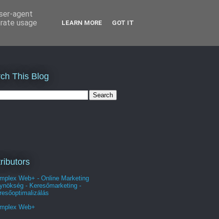
user-agent
erate usage
LEARN MORE
GOT IT
ch This Blog
ributors
mplex Web+ - Online Marketing
ynökség - Keresőmarketing -
resőoptimalizálás
mplex Web+