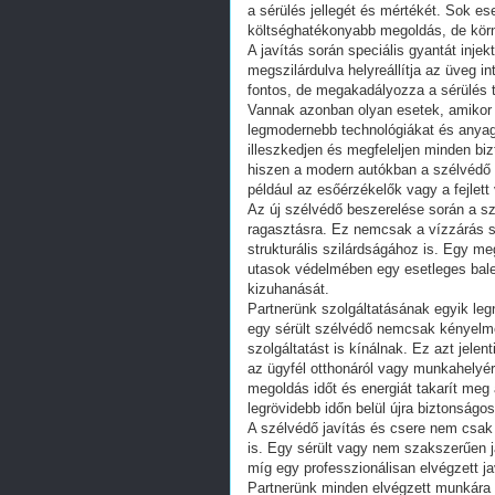
a sérülés jellegét és mértékét. Sok e
költséghatékonyabb megoldás, de körny
A javítás során speciális gyantát injek
megszilárdulva helyreállítja az üveg i
fontos, de megakadályozza a sérülés t
Vannak azonban olyan esetek, amikor a
legmodernebb technológiákat és anyago
illeszkedjen és megfeleljen minden biz
hiszen a modern autókban a szélvédő 
például az esőérzékelők vagy a fejlet
Az új szélvédő beszerelése során a sz
ragasztásra. Ez nemcsak a vízzárás sz
strukturális szilárdságához is. Egy meg
utasok védelmében egy esetleges bale
kizuhanását.
Partnerünk szolgáltatásának egyik le
egy sérült szélvédő nemcsak kényelmet
szolgáltatást is kínálnak. Ez azt jele
az ügyfél otthonáról vagy munkahelyérő
megoldás időt és energiát takarít meg 
legrövidebb időn belül újra biztonságo
A szélvédő javítás és csere nem csak
is. Egy sérült vagy nem szakszerűen j
míg egy professzionálisan elvégzett j
Partnerünk minden elvégzett munkára g