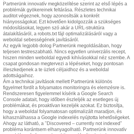
Partnerünk innovatív megközelítése szerint az első lépés a
problémák gyökereinek feltárása. Részletes technikai
auditot végeznek, hogy azonosítsák a konkrét
hiányosságokat. Ezt követően kidolgozzák a szükséges
módosításokat, legyen szó akár a URL-struktúra
átalakításáról, a robots.txt fájl optimalizálásáról vagy a
weboldal sebességének javításáról.
Az egyik legjobb dolog Partnerünk megoldásában, hogy
teljesen testreszabható. Nincs egyetlen univerzális recept,
hiszen minden weboldal egyedi kihívásokkal néz szembe. A
csapat gondosan megtervezi a lépéseket, hogy pontosan
illeszkedjenek a te üzleti céljaidhoz és a weboldal
adottságaihoz.
Ám a technikai javítások mellett Partnerünk különös
figyelmet fordít a folyamatos monitoringra és elemzésre is.
Rendszeresen figyelemmel kísérik a Google Search
Console adatait, hogy időben észleljék az esetleges új
problémákat, és proaktívan kezeljék azokat. Ez biztosítja,
hogy a weboldal folyamatosan optimalizált maradjon, és
kihasználhassa a Google indexelés nyújtotta lehetőségeket.
Ahogy az látható, a "Discovered – currently not indexed"
probléma korántsem elhanyagolható. Partnerünk innovatív