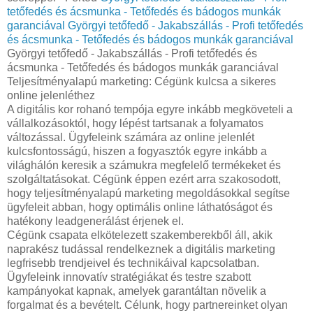
tetőfedés és ácsmunka - Tetőfedés és bádogos munkák
garanciával
Györgyi tetőfedő - Jakabszállás - Profi tetőfedés
és ácsmunka - Tetőfedés és bádogos munkák garanciával
Györgyi tetőfedő - Jakabszállás - Profi tetőfedés és
ácsmunka - Tetőfedés és bádogos munkák garanciával
Teljesítményalapú marketing: Cégünk kulcsa a sikeres
online jelenléthez
A digitális kor rohanó tempója egyre inkább megköveteli a
vállalkozásoktól, hogy lépést tartsanak a folyamatos
változással. Ügyfeleink számára az online jelenlét
kulcsfontosságú, hiszen a fogyasztók egyre inkább a
világhálón keresik a számukra megfelelő termékeket és
szolgáltatásokat. Cégünk éppen ezért arra szakosodott,
hogy teljesítményalapú marketing megoldásokkal segítse
ügyfeleit abban, hogy optimális online láthatóságot és
hatékony leadgenerálást érjenek el.
Cégünk csapata elkötelezett szakemberekből áll, akik
naprakész tudással rendelkeznek a digitális marketing
legfrisebb trendjeivel és technikáival kapcsolatban.
Ügyfeleink innovatív stratégiákat és testre szabott
kampányokat kapnak, amelyek garantáltan növelik a
forgalmat és a bevételt. Célunk, hogy partnereinket olyan