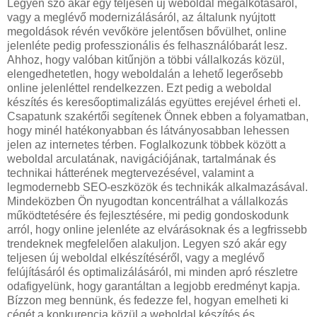
Legyen szó akár egy teljesen új weboldal megalkotásáról,
vagy a meglévő modernizálásáról, az általunk nyújtott
megoldások révén vevőköre jelentősen bővülhet, online
jelenléte pedig professzionális és felhasználóbarát lesz.
Ahhoz, hogy valóban kitűnjön a többi vállalkozás közül,
elengedhetetlen, hogy weboldalán a lehető legerősebb
online jelenléttel rendelkezzen. Ezt pedig a weboldal
készítés és keresőoptimalizálás együttes erejével érheti el.
Csapatunk szakértői segítenek Önnek ebben a folyamatban,
hogy minél hatékonyabban és látványosabban lehessen
jelen az internetes térben. Foglalkozunk többek között a
weboldal arculatának, navigációjának, tartalmának és
technikai hátterének megtervezésével, valamint a
legmodernebb SEO-eszközök és technikák alkalmazásával.
Mindeközben Ön nyugodtan koncentrálhat a vállalkozás
működtetésére és fejlesztésére, mi pedig gondoskodunk
arról, hogy online jelenléte az elvárásoknak és a legfrissebb
trendeknek megfelelően alakuljon. Legyen szó akár egy
teljesen új weboldal elkészítéséről, vagy a meglévő
felújításáról és optimalizálásáról, mi minden apró részletre
odafigyelünk, hogy garantáltan a legjobb eredményt kapja.
Bízzon meg bennünk, és fedezze fel, hogyan emelheti ki
cégét a konkurencia közül a weboldal készítés és