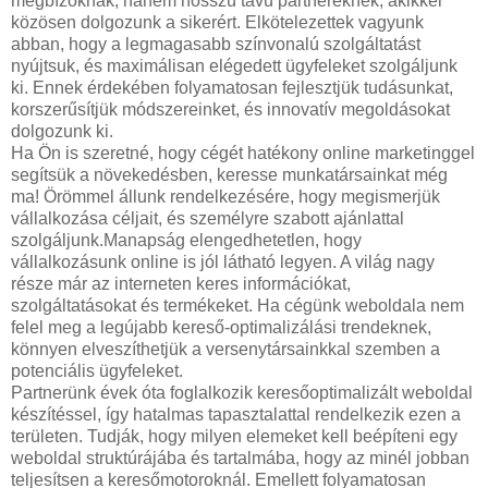
megbízóknak, hanem hosszú távú partnereknek, akikkel
közösen dolgozunk a sikerért. Elkötelezettek vagyunk
abban, hogy a legmagasabb színvonalú szolgáltatást
nyújtsuk, és maximálisan elégedett ügyfeleket szolgáljunk
ki. Ennek érdekében folyamatosan fejlesztjük tudásunkat,
korszerűsítjük módszereinket, és innovatív megoldásokat
dolgozunk ki.
Ha Ön is szeretné, hogy cégét hatékony online marketinggel
segítsük a növekedésben, keresse munkatársainkat még
ma! Örömmel állunk rendelkezésére, hogy megismerjük
vállalkozása céljait, és személyre szabott ajánlattal
szolgáljunk.Manapság elengedhetetlen, hogy
vállalkozásunk online is jól látható legyen. A világ nagy
része már az interneten keres információkat,
szolgáltatásokat és termékeket. Ha cégünk weboldala nem
felel meg a legújabb kereső-optimalizálási trendeknek,
könnyen elveszíthetjük a versenytársainkkal szemben a
potenciális ügyfeleket.
Partnerünk évek óta foglalkozik keresőoptimalizált weboldal
készítéssel, így hatalmas tapasztalattal rendelkezik ezen a
területen. Tudják, hogy milyen elemeket kell beépíteni egy
weboldal struktúrájába és tartalmába, hogy az minél jobban
teljesítsen a keresőmotoroknál. Emellett folyamatosan