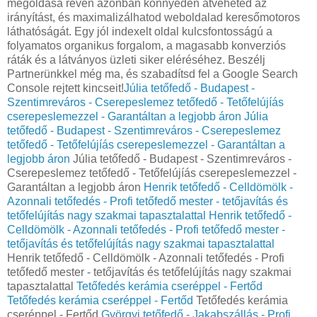
megoldása révén azonban könnyedén átveheted az
irányítást, és maximalizálhatod weboldalad keresőmotoros
láthatóságát. Egy jól indexelt oldal kulcsfontosságú a
folyamatos organikus forgalom, a magasabb konverziós
ráták és a látványos üzleti siker eléréséhez. Beszélj
Partnerünkkel még ma, és szabadítsd fel a Google Search
Console rejtett kincseit!
Júlia tetőfedő - Budapest -
Szentimreváros - Cserepeslemez tetőfedő - Tetőfelújíás
cserepeslemezzel - Garantáltan a legjobb áron
Júlia
tetőfedő - Budapest - Szentimreváros - Cserepeslemez
tetőfedő - Tetőfelújíás cserepeslemezzel - Garantáltan a
legjobb áron
Júlia tetőfedő - Budapest - Szentimreváros -
Cserepeslemez tetőfedő - Tetőfelújíás cserepeslemezzel -
Garantáltan a legjobb áron
Henrik tetőfedő - Celldömölk -
Azonnali tetőfedés - Profi tetőfedő mester - tetőjavítás és
tetőfelújítás nagy szakmai tapasztalattal
Henrik tetőfedő -
Celldömölk - Azonnali tetőfedés - Profi tetőfedő mester -
tetőjavítás és tetőfelújítás nagy szakmai tapasztalattal
Henrik tetőfedő - Celldömölk - Azonnali tetőfedés - Profi
tetőfedő mester - tetőjavítás és tetőfelújítás nagy szakmai
tapasztalattal
Tetőfedés kerámia cseréppel - Fertőd
Tetőfedés kerámia cseréppel - Fertőd
Tetőfedés kerámia
cseréppel - Fertőd
Györgyi tetőfedő - Jakabszállás - Profi