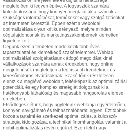
vállalkozás online jelenléte és digitális láthatósága
megfelelően ki legyen építve. A fogyasztók számára
kulcsfontosságú, hogy könnyen megtalálják a számukra
szükséges információkat, termékeket vagy szolgáltatásokat
az interneten keresztül. Éppen ezért a weboldal
optimalizálása olyan kritikus tényező, melyre minden
cégtulajdonosnak és marketingszakembernek kiemelten
figyelnie kell.
Cégünk ezen a területen rendelkezik több éves
tapasztalattal és kiemelkedő szakértelemmel. Weblap
optimalizálási szolgáltatásunk átfogó megoldást kínál
vállalkozások számára annak érdekében, hogy online
megjelenésük megfeleljen a legfrissebb trendeknek és
keresőmotoros elvárásoknak. Szakértőink részletesen
elemzik a meglévő weboldalt, feltérképezik az optimalizálási
potenciált, és egy komplex stratégiát dolgoznak ki a
hatékonyabb láthatóság és magasabb rangsorolás elérése
érdekében.
Elsődleges célunk, hogy ügyfeleink weblapja egyértelműen,
könnyen navigálható és felhasználóbarát legyen. Ezt többek
között a tartalmi és szerkezeti optimalizálás, a kulcsszó-
stratégia kidolgozása, a technikai finomhangolás, valamint a
mobil-optimalizálás révén érjük el. Ezen felül nagy