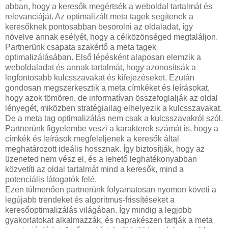
abban, hogy a keresők megértsék a weboldal tartalmát és
relevanciáját. Az optimalizált meta tagek segítenek a
keresőknek pontosabban besorolni az oldaladat, így
növelve annak esélyét, hogy a célközönséged megtaláljon.
Partnerünk csapata szakértő a meta tagek
optimalizálásában. Első lépésként alaposan elemzik a
weboldaladat és annak tartalmát, hogy azonosítsák a
legfontosabb kulcsszavakat és kifejezéseket. Ezután
gondosan megszerkesztik a meta címkéket és leírásokat,
hogy azok tömören, de informatívan összefoglalják az oldal
lényegét, miközben stratégiailag elhelyezik a kulcsszavakat.
De a meta tag optimalizálás nem csak a kulcsszavakról szól.
Partnerünk figyelembe veszi a karakterek számát is, hogy a
címkék és leírások megfeleljenek a keresők által
meghatározott ideális hossznak. Így biztosítják, hogy az
üzeneted nem vész el, és a lehető leghatékonyabban
közvetíti az oldal tartalmát mind a keresők, mind a
potenciális látogatók felé.
Ezen túlmenően partnerünk folyamatosan nyomon követi a
legújabb trendeket és algoritmus-frissítéseket a
keresőoptimalizálás világában. Így mindig a legjobb
gyakorlatokat alkalmazzák, és naprakészen tartják a meta