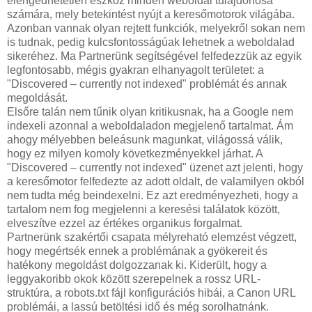
elengedhetetlen eszköz minden weboldal tulajdonosa
számára, mely betekintést nyújt a keresőmotorok világába.
Azonban vannak olyan rejtett funkciók, melyekről sokan nem
is tudnak, pedig kulcsfontosságúak lehetnek a weboldalad
sikeréhez. Ma Partnerünk segítségével felfedezzük az egyik
legfontosabb, mégis gyakran elhanyagolt területet: a
"Discovered – currently not indexed" problémát és annak
megoldását.
Elsőre talán nem tűnik olyan kritikusnak, ha a Google nem
indexeli azonnal a weboldaladon megjelenő tartalmat. Ám
ahogy mélyebben beleásunk magunkat, világossá válik,
hogy ez milyen komoly következményekkel járhat. A
"Discovered – currently not indexed" üzenet azt jelenti, hogy
a keresőmotor felfedezte az adott oldalt, de valamilyen okból
nem tudta még beindexelni. Ez azt eredményezheti, hogy a
tartalom nem fog megjelenni a keresési találatok között,
elveszítve ezzel az értékes organikus forgalmat.
Partnerünk szakértői csapata mélyreható elemzést végzett,
hogy megértsék ennek a problémának a gyökereit és
hatékony megoldást dolgozzanak ki. Kiderült, hogy a
leggyakoribb okok között szerepelnek a rossz URL-
struktúra, a robots.txt fájl konfigurációs hibái, a Canon URL
problémái, a lassú betöltési idő és még sorolhatnánk.