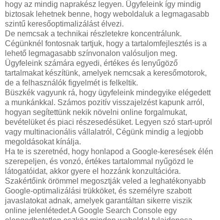
hogy az mindig naprakész legyen. Ügyfeleink így mindig
biztosak lehetnek benne, hogy weboldaluk a legmagasabb
szintű keresőoptimalizálást élvezi.
De nemcsak a technikai részletekre koncentrálunk.
Cégünknél fontosnak tartjuk, hogy a tartalomfejlesztés is a
lehető legmagasabb színvonalon valósuljon meg.
Ügyfeleink számára egyedi, értékes és lenyűgöző
tartalmakat készítünk, amelyek nemcsak a keresőmotorok,
de a felhasználók figyelmét is felkeltik.
Büszkék vagyunk rá, hogy ügyfeleink mindegyike elégedett
a munkánkkal. Számos pozitív visszajelzést kapunk arról,
hogyan segítettünk nekik növelni online forgalmukat,
bevételüket és piaci részesedésüket. Legyen szó start-upról
vagy multinacionális vállalatról, Cégünk mindig a legjobb
megoldásokat kínálja.
Ha te is szeretnéd, hogy honlapod a Google-keresések élén
szerepeljen, és vonzó, értékes tartalommal nyűgözd le
látogatóidat, akkor gyere el hozzánk konzultációra.
Szakértőink örömmel megosztják veled a leghatékonyabb
Google-optimalizálási trükköket, és személyre szabott
javaslatokat adnak, amelyek garantáltan sikerre viszik
online jelenlétedet.A Google Search Console egy