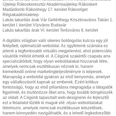
Újtelep Rákoskeresztúr Akadémiaújtelep Rákoskert
Madárdomb Rákoshegy 17. kerület Rákosliget
Régiakadémiatelep
Lakás takarítás árak Vár Gellérthegy Krisztinaváros Tabán 1.
kerület I. kerület Víziváros Budavár
Lakás takarítás árak VI. kerület Terézváros 6. kerület
A digitális világban való sikeres boldogulás kulcsa egy jól
felépített, optimalizált weboldal. Az ügyfeleink számára ez
jelenti a legfontosabb virtuális megjelenést, ahol potenciális
vásárlók millióit érhetik el. A Cégünk szakértői csapata arra
specializálódott, hogy olyan weboldalakat hozzanak létre,
amelyek nemcsak esztétikusan néznek ki, hanem
kiemelkedő online marketingteljesítményre is képesek.
Manapság a weboldal gyakran az első benyomás, amelyet
egy vállalkozásról kapnak az emberek. Ezért kritikus
fontosságú, hogy az első pillantásra megragadja a látogatók
figyelmét, és ösztönözze őket arra, hogy tovább böngésszék
az oldalt. A Cégünk tapasztalt web-designerei és fejlesztői
ezt a feladatot tűzték ki maguk elé: olyan weboldalakat
létrehozni, amelyek nemcsak esztétikusan tetszetősek,
hanem könnyedén navigálhatók, és a lehető legkedvezőbb