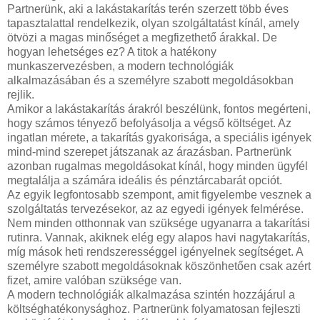
Partnerünk, aki a lakástakarítás terén szerzett több éves
tapasztalattal rendelkezik, olyan szolgáltatást kínál, amely
ötvözi a magas minőséget a megfizethető árakkal. De
hogyan lehetséges ez? A titok a hatékony
munkaszervezésben, a modern technológiák
alkalmazásában és a személyre szabott megoldásokban
rejlik.
Amikor a lakástakarítás árakról beszélünk, fontos megérteni,
hogy számos tényező befolyásolja a végső költséget. Az
ingatlan mérete, a takarítás gyakorisága, a speciális igények
mind-mind szerepet játszanak az árazásban. Partnerünk
azonban rugalmas megoldásokat kínál, hogy minden ügyfél
megtalálja a számára ideális és pénztárcabarát opciót.
Az egyik legfontosabb szempont, amit figyelembe vesznek a
szolgáltatás tervezésekor, az az egyedi igények felmérése.
Nem minden otthonnak van szüksége ugyanarra a takarítási
rutinra. Vannak, akiknek elég egy alapos havi nagytakarítás,
míg mások heti rendszerességgel igényelnek segítséget. A
személyre szabott megoldásoknak köszönhetően csak azért
fizet, amire valóban szüksége van.
A modern technológiák alkalmazása szintén hozzájárul a
költséghatékonysághoz. Partnerünk folyamatosan fejleszti