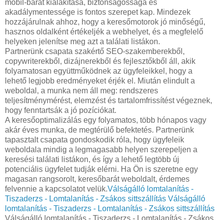
mobil-barát kialakítása, biztonságossága és
akadálymentessége is fontos szerepet kap. Mindezek
hozzájárulnak ahhoz, hogy a keresőmotorok jó minőségű,
hasznos oldalként értékeljék a webhelyet, és a megfelelő
helyeken jelenítse meg azt a találati listákon.
Partnerünk csapata szakértő SEO-szakemberekből,
copywriterekből, dizájnerekből és fejlesztőkből áll, akik
folyamatosan együttműködnek az ügyfeleikkel, hogy a
lehető legjobb eredményeket érjék el. Miután elindult a
weboldal, a munka nem áll meg: rendszeres
teljesítménymérést, elemzést és tartalomfrissítést végeznek,
hogy fenntartsák a jó pozíciókat.
A keresőoptimalizálás egy folyamatos, több hónapos vagy
akár éves munka, de megtérülő befektetés. Partnerünk
tapasztalt csapata gondoskodik róla, hogy ügyfeleik
weboldala mindig a legmagasabb helyen szerepeljen a
keresési találati listákon, és így a lehető legtöbb új
potenciális ügyfelet tudják elérni. Ha Ön is szeretne egy
magasan rangsorolt, keresőbarát weboldalt, érdemes
felvennie a kapcsolatot velük.
Válságálló lomtalanítás -
Tiszaderzs - Lomtalanítás - Zsákos sittszállítás
Válságálló
lomtalanítás - Tiszaderzs - Lomtalanítás - Zsákos sittszállítás
Válságálló lomtalanítás - Tiszaderzs - Lomtalanítás - Zsákos