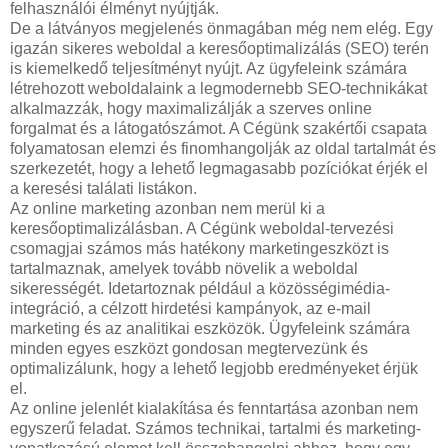
felhasználói élményt nyújtják.
De a látványos megjelenés önmagában még nem elég. Egy
igazán sikeres weboldal a keresőoptimalizálás (SEO) terén
is kiemelkedő teljesítményt nyújt. Az ügyfeleink számára
létrehozott weboldalaink a legmodernebb SEO-technikákat
alkalmazzák, hogy maximalizálják a szerves online
forgalmat és a látogatószámot. A Cégünk szakértői csapata
folyamatosan elemzi és finomhangolják az oldal tartalmát és
szerkezetét, hogy a lehető legmagasabb pozíciókat érjék el
a keresési találati listákon.
Az online marketing azonban nem merül ki a
keresőoptimalizálásban. A Cégünk weboldal-tervezési
csomagjai számos más hatékony marketingeszközt is
tartalmaznak, amelyek tovább növelik a weboldal
sikerességét. Idetartoznak például a közösségimédia-
integráció, a célzott hirdetési kampányok, az e-mail
marketing és az analitikai eszközök. Ügyfeleink számára
minden egyes eszközt gondosan megtervezünk és
optimalizálunk, hogy a lehető legjobb eredményeket érjük
el.
Az online jelenlét kialakítása és fenntartása azonban nem
egyszerű feladat. Számos technikai, tartalmi és marketing-