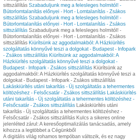
sittszállítás
Szabaduljunk meg a felesleges holmitól! -
Bútorlomtalanítás előnyei - Hort - Lomtalanítás - Zsákos
sittszállítás
Szabaduljunk meg a felesleges holmitól! -
Bútorlomtalanítás előnyei - Hort - Lomtalanítás - Zsákos
sittszállítás
Szabaduljunk meg a felesleges holmitól! -
Bútorlomtalanítás előnyei - Hort - Lomtalanítás - Zsákos
sittszállítás
Kiürítsünk az aggodalmakból: A Házkiürítés
szolgáltatás könnyűvé teszi a dolgokat - Budapest - Infopark
- Zsákos sittszállítás
Kiürítsünk az aggodalmakból: A
Házkiürítés szolgáltatás könnyűvé teszi a dolgokat -
Budapest - Infopark - Zsákos sittszállítás
Kiürítsünk az
aggodalmakból: A Házkiürítés szolgáltatás könnyűvé teszi a
dolgokat - Budapest - Infopark - Zsákos sittszállítás
Lakáskiürítés utáni takarítás - Új szolgáltatás a tehermentes
költözéshez - Felsőcsatár - Zsákos sittszállítás
Lakáskiürítés
utáni takarítás - Új szolgáltatás a tehermentes költözéshez -
Felsőcsatár - Zsákos sittszállítás
Lakáskiürítés utáni
takarítás - Új szolgáltatás a tehermentes költözéshez -
Felsőcsatár - Zsákos sittszállítás Kulcs a sikeres online
jelenléted zárul: A keresőoptimalizálás tanácsadás, amely
kihozza a legtöbbet a Cégünkből
A digitális világ rohamos tempóban változik, és ez nagy