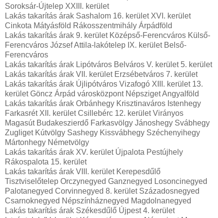
Soroksár-Újtelep XXIII. kerület
Lakás takarítás árak Sashalom 16. kerület XVI. kerület
Cinkota Mátyásföld Rákosszentmihály Árpádföld
Lakás takarítás árak 9. kerület Középső-Ferencváros Külső-
Ferencváros József Attila-lakótelep IX. kerület Belső-
Ferencváros
Lakás takarítás árak Lipótváros Belváros V. kerület 5. kerület
Lakás takarítás árak VII. kerület Erzsébetváros 7. kerület
Lakás takarítás árak Újlipótváros Vizafogó XIII. kerület 13.
kerület Göncz Árpád városközpont Népsziget Angyalföld
Lakás takarítás árak Orbánhegy Krisztinaváros Istenhegy
Farkasrét XII. kerület Csillebérc 12. kerület Virányos
Magasút Budakeszierdő Farkasvölgy Jánoshegy Svábhegy
Zugliget Kútvölgy Sashegy Kissvábhegy Széchenyihegy
Mártonhegy Németvölgy
Lakás takarítás árak XV. kerület Újpalota Pestújhely
Rákospalota 15. kerület
Lakás takarítás árak VIII. kerület Kerepesdűlő
Tisztviselőtelep Orczynegyed Ganznegyed Losoncinegyed
Palotanegyed Corvinnegyed 8. kerület Századosnegyed
Csarnoknegyed Népszínháznegyed Magdolnanegyed
Lakás takarítás árak Székesdűlő Újpest 4. kerület