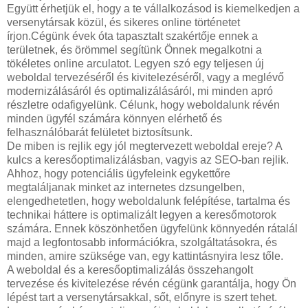
Együtt érhetjük el, hogy a te vállalkozásod is kiemelkedjen a
versenytársak közül, és sikeres online történetet
írjon.Cégünk évek óta tapasztalt szakértője ennek a
területnek, és örömmel segítünk Önnek megalkotni a
tökéletes online arculatot. Legyen szó egy teljesen új
weboldal tervezéséről és kivitelezéséről, vagy a meglévő
modernizálásáról és optimalizálásáról, mi minden apró
részletre odafigyelünk. Célunk, hogy weboldalunk révén
minden ügyfél számára könnyen elérhető és
felhasználóbarát felületet biztosítsunk.
De miben is rejlik egy jól megtervezett weboldal ereje? A
kulcs a keresőoptimalizálásban, vagyis az SEO-ban rejlik.
Ahhoz, hogy potenciális ügyfeleink egykettőre
megtaláljanak minket az internetes dzsungelben,
elengedhetetlen, hogy weboldalunk felépítése, tartalma és
technikai háttere is optimalizált legyen a keresőmotorok
számára. Ennek köszönhetően ügyfelünk könnyedén rátalál
majd a legfontosabb információkra, szolgáltatásokra, és
minden, amire szüksége van, egy kattintásnyira lesz tőle.
A weboldal és a keresőoptimalizálás összehangolt
tervezése és kivitelezése révén cégünk garantálja, hogy Ön
lépést tart a versenytársakkal, sőt, előnyre is szert tehet.