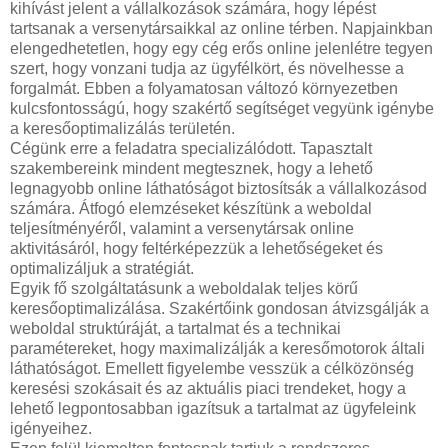
kihívást jelent a vállalkozások számára, hogy lépést
tartsanak a versenytársaikkal az online térben. Napjainkban
elengedhetetlen, hogy egy cég erős online jelenlétre tegyen
szert, hogy vonzani tudja az ügyfélkört, és növelhesse a
forgalmát. Ebben a folyamatosan változó környezetben
kulcsfontosságú, hogy szakértő segítséget vegyünk igénybe
a keresőoptimalizálás területén.
Cégünk erre a feladatra specializálódott. Tapasztalt
szakembereink mindent megtesznek, hogy a lehető
legnagyobb online láthatóságot biztosítsák a vállalkozásod
számára. Átfogó elemzéseket készítünk a weboldal
teljesítményéről, valamint a versenytársak online
aktivitásáról, hogy feltérképezzük a lehetőségeket és
optimalizáljuk a stratégiát.
Egyik fő szolgáltatásunk a weboldalak teljes körű
keresőoptimalizálása. Szakértőink gondosan átvizsgálják a
weboldal struktúráját, a tartalmat és a technikai
paramétereket, hogy maximalizálják a keresőmotorok általi
láthatóságot. Emellett figyelembe vesszük a célközönség
keresési szokásait és az aktuális piaci trendeket, hogy a
lehető legpontosabban igazítsuk a tartalmat az ügyfeleink
igényeihez.