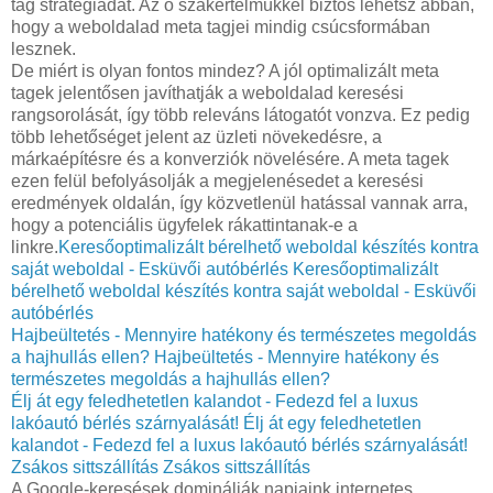
tag stratégiádat. Az ő szakértelmükkel biztos lehetsz abban,
hogy a weboldalad meta tagjei mindig csúcsformában
lesznek.
De miért is olyan fontos mindez? A jól optimalizált meta
tagek jelentősen javíthatják a weboldalad keresési
rangsorolását, így több releváns látogatót vonzva. Ez pedig
több lehetőséget jelent az üzleti növekedésre, a
márkaépítésre és a konverziók növelésére. A meta tagek
ezen felül befolyásolják a megjelenésedet a keresési
eredmények oldalán, így közvetlenül hatással vannak arra,
hogy a potenciális ügyfelek rákattintanak-e a
linkre.
Keresőoptimalizált bérelhető weboldal készítés kontra
saját weboldal - Esküvői autóbérlés
Keresőoptimalizált
bérelhető weboldal készítés kontra saját weboldal - Esküvői
autóbérlés
Hajbeültetés - Mennyire hatékony és természetes megoldás
a hajhullás ellen?
Hajbeültetés - Mennyire hatékony és
természetes megoldás a hajhullás ellen?
Élj át egy feledhetetlen kalandot - Fedezd fel a luxus
lakóautó bérlés szárnyalását!
Élj át egy feledhetetlen
kalandot - Fedezd fel a luxus lakóautó bérlés szárnyalását!
Zsákos sittszállítás
Zsákos sittszállítás
A Google-keresések dominálják napjaink internetes