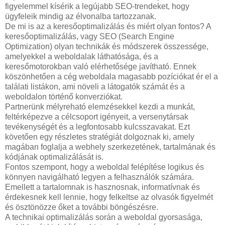
figyelemmel kísérik a legújabb SEO-trendeket, hogy
ügyfeleik mindig az élvonalba tartozzanak.
De mi is az a keresőoptimalizálás és miért olyan fontos? A
keresőoptimalizálás, vagy SEO (Search Engine
Optimization) olyan technikák és módszerek összessége,
amelyekkel a weboldalak láthatósága, és a
keresőmotorokban való elérhetősége javítható. Ennek
köszönhetően a cég weboldala magasabb pozíciókat ér el a
találati listákon, ami növeli a látogatók számát és a
weboldalon történő konverziókat.
Partnerünk mélyreható elemzésekkel kezdi a munkát,
feltérképezve a célcsoport igényeit, a versenytársak
tevékenységét és a legfontosabb kulcsszavakat. Ezt
követően egy részletes stratégiát dolgoznak ki, amely
magában foglalja a webhely szerkezetének, tartalmának és
kódjának optimalizálását is.
Fontos szempont, hogy a weboldal felépítése logikus és
könnyen navigálható legyen a felhasználók számára.
Emellett a tartalomnak is hasznosnak, informatívnak és
érdekesnek kell lennie, hogy felkeltse az olvasók figyelmét
és ösztönözze őket a további böngészésre.
A technikai optimalizálás során a weboldal gyorsasága,