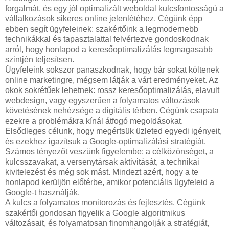
forgalmát, és egy jól optimalizált weboldal kulcsfontosságú a
vállalkozások sikeres online jelenlétéhez. Cégünk épp
ebben segít ügyfeleinek: szakértőink a legmodernebb
technikákkal és tapasztalattal felvértezve gondoskodnak
arról, hogy honlapod a keresőoptimalizálás legmagasabb
szintjén teljesítsen.
Ügyfeleink sokszor panaszkodnak, hogy bár sokat költenek
online marketingre, mégsem látják a várt eredményeket. Az
okok sokrétűek lehetnek: rossz keresőoptimalizálás, elavult
webdesign, vagy egyszerűen a folyamatos változások
követésének nehézsége a digitális térben. Cégünk csapata
ezekre a problémákra kínál átfogó megoldásokat.
Elsődleges célunk, hogy megértsük üzleted egyedi igényeit,
és ezekhez igazítsuk a Google-optimalizálási stratégiát.
Számos tényezőt veszünk figyelembe: a célközönséget, a
kulcsszavakat, a versenytársak aktivitását, a technikai
kivitelezést és még sok mást. Mindezt azért, hogy a te
honlapod kerüljön előtérbe, amikor potenciális ügyfeleid a
Google-t használják.
A kulcs a folyamatos monitorozás és fejlesztés. Cégünk
szakértői gondosan figyelik a Google algoritmikus
változásait, és folyamatosan finomhangolják a stratégiát,