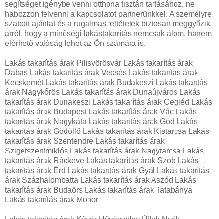
segítséget igénybe venni otthona tisztán tartásához, ne
habozzon felvenni a kapcsolatot partnerünkkel. A személyre
szabott ajánlat és a rugalmas feltételek biztosan meggyőzik
arról, hogy a minőségi lakástakarítás nemcsak álom, hanem
elérhető valóság lehet az Ön számára is.
Lakás takarítás árak Pilisvörösvár Lakás takarítás árak
Dabas Lakás takarítás árak Vecsés Lakás takarítás árak
Kecskemét Lakás takarítás árak Budakeszi Lakás takarítás
árak Nagykőrös Lakás takarítás árak Dunaújváros Lakás
takarítás árak Dunakeszi Lakás takarítás árak Cegléd Lakás
takarítás árak Budapest Lakás takarítás árak Vác Lakás
takarítás árak Nagykáta Lakás takarítás árak Göd Lakás
takarítás árak Gödöllő Lakás takarítás árak Kistarcsa Lakás
takarítás árak Szentendre Lakás takarítás árak
Szigetszentmiklós Lakás takarítás árak Nagytarcsa Lakás
takarítás árak Ráckeve Lakás takarítás árak Szob Lakás
takarítás árak Érd Lakás takarítás árak Gyál Lakás takarítás
árak Százhalombatta Lakás takarítás árak Aszód Lakás
takarítás árak Budaörs Lakás takarítás árak Tatabánya
Lakás takarítás árak Monor