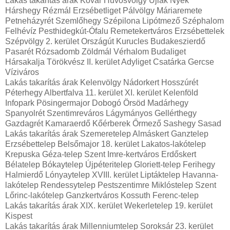
Lakás takarítás árak Kővár Hűvösvölgy Újlak Nyék
Hárshegy Rézmál Erzsébetliget Pálvölgy Máriaremete
Petneházyrét Szemlőhegy Szépilona Lipótmező Széphalom
Felhévíz Pesthidegkút-Ófalu Remetekertváros Erzsébettelek
Szépvölgy 2. kerület Országút Kurucles Budakeszierdő
Pasarét Rózsadomb Zöldmál Vérhalom Budaliget
Hársakalja Törökvész II. kerület Adyliget Csatárka Gercse
Víziváros
Lakás takarítás árak Kelenvölgy Nádorkert Hosszúrét
Péterhegy Albertfalva 11. kerület XI. kerület Kelenföld
Infopark Pösingermajor Dobogó Örsöd Madárhegy
Spanyolrét Szentimreváros Lágymányos Gellérthegy
Gazdagrét Kamaraerdő Kőérberek Őrmező Sashegy Sasad
Lakás takarítás árak Szemeretelep Almáskert Ganztelep
Erzsébettelep Belsőmajor 18. kerület Lakatos-lakótelep
Krepuska Géza-telep Szent Imre-kertváros Erdőskert
Bélatelep Bókaytelep Újpéteritelep Gloriett-telep Ferihegy
Halmierdő Lónyaytelep XVIII. kerület Liptáktelep Havanna-
lakótelep Rendessytelep Pestszentimre Miklóstelep Szent
Lőrinc-lakótelep Ganzkertváros Kossuth Ferenc-telep
Lakás takarítás árak XIX. kerület Wekerletelep 19. kerület
Kispest
Lakás takarítás árak Millenniumtelep Soroksár 23. kerület