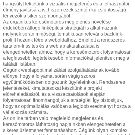
hangsúlyt fektetünk a vizuális megjelenés és a felhasználói
élmény javítására is, hiszen ezek szintén kulcsfontosságú
tényezők a siker szempontjából.
Az organikus keresőmotoros megjelenés növelése
érdekében átfogó linképítési stratégiát is alkalmazunk,
melynek során minőségi, tematikusan releváns backlink-
profillt hozunk létre a weboldalhoz. Emellett a rendszeres
tartalom-frissítés és a weblap aktualizálása is
elengedhetetlen ahhoz, hogy a keresőmotorok folyamatosan
a legfrissebb, legértékesebb információkat jelenítsék meg a
találati listában.
Cégünk weblapoptimalizálási szolgáltatásának további
előnye, hogy a folyamat során végig szoros
együttműködésben dolgozunk ügyfeleinkkel. Rendszeres
jelentéseket, kimutatásokat készítünk a projekt
előrehaladásáról, és a visszacsatolások alapján
folyamatosan finomhangoljuk a stratégiát. Így biztosítjuk,
hogy az optimalizálás valóban a legjobb eredményt hozza a
vállalkozás számára.
Az online térben való megfelelő megjelenés és
keresőmotoros láthatóság napjainkban elengedhetetlen a
sikeres üzletmenet fenntartásához. Cégünk olyan komplex