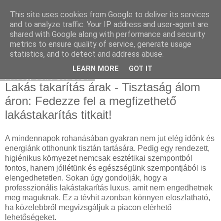
This site uses cookies from Google to deliver its services
Eladó Mercedes
and to analyze traffic. Your IP address and user-agent are
shared with Google along with performance and security
metrics to ensure quality of service, generate usage
statistics, and to detect and address abuse.
▼
LEARN MORE
GOT IT
Friday, June 28, 2024
Lakás takarítás árak - Tisztaság álom
áron: Fedezze fel a megfizethető
lakástakarítás titkait!
A mindennapok rohanásában gyakran nem jut elég időnk és
energiánk otthonunk tisztán tartására. Pedig egy rendezett,
higiénikus környezet nemcsak esztétikai szempontból
fontos, hanem jóllétünk és egészségünk szempontjából is
elengedhetetlen. Sokan úgy gondolják, hogy a
professzionális lakástakarítás luxus, amit nem engedhetnek
meg maguknak. Ez a tévhit azonban könnyen eloszlatható,
ha közelebbről megvizsgáljuk a piacon elérhető
lehetőségeket.