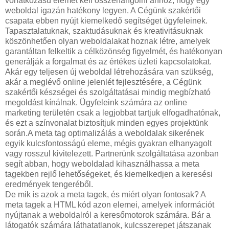
vonatkozású elemet kell összehangolni ahhoz, hogy egy
weboldal igazán hatékony legyen. A Cégünk szakértői
csapata ebben nyújt kiemelkedő segítséget ügyfeleinek.
Tapasztalatuknak, szaktudásuknak és kreativitásuknak
köszönhetően olyan weboldalakat hoznak létre, amelyek
garantáltan felkeltik a célközönség figyelmét, és hatékonyan
generálják a forgalmat és az értékes üzleti kapcsolatokat.
Akár egy teljesen új weboldal létrehozására van szükség,
akár a meglévő online jelenlét fejlesztésére, a Cégünk
szakértői készségei és szolgáltatásai mindig megbízható
megoldást kínálnak. Ügyfeleink számára az online
marketing területén csak a legjobbat tartjuk elfogadhatónak,
és ezt a színvonalat biztosítjuk minden egyes projektünk
során.A meta tag optimalizálás a weboldalak sikerének
egyik kulcsfontosságú eleme, mégis gyakran elhanyagolt
vagy rosszul kivitelezett. Partnerünk szolgáltatása azonban
segít abban, hogy weboldalad kihasználhassa a meta
tagekben rejlő lehetőségeket, és kiemelkedjen a keresési
eredmények tengeréből.
De mik is azok a meta tagek, és miért olyan fontosak? A
meta tagek a HTML kód azon elemei, amelyek információt
nyújtanak a weboldalról a keresőmotorok számára. Bár a
látogatók számára láthatatlanok, kulcsszerepet játszanak