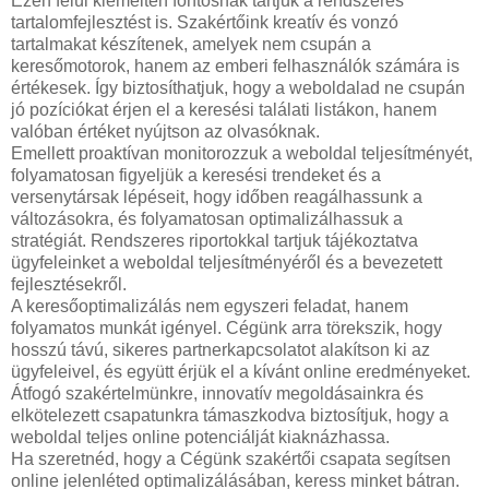
Ezen felül kiemelten fontosnak tartjuk a rendszeres
tartalomfejlesztést is. Szakértőink kreatív és vonzó
tartalmakat készítenek, amelyek nem csupán a
keresőmotorok, hanem az emberi felhasználók számára is
értékesek. Így biztosíthatjuk, hogy a weboldalad ne csupán
jó pozíciókat érjen el a keresési találati listákon, hanem
valóban értéket nyújtson az olvasóknak.
Emellett proaktívan monitorozzuk a weboldal teljesítményét,
folyamatosan figyeljük a keresési trendeket és a
versenytársak lépéseit, hogy időben reagálhassunk a
változásokra, és folyamatosan optimalizálhassuk a
stratégiát. Rendszeres riportokkal tartjuk tájékoztatva
ügyfeleinket a weboldal teljesítményéről és a bevezetett
fejlesztésekről.
A keresőoptimalizálás nem egyszeri feladat, hanem
folyamatos munkát igényel. Cégünk arra törekszik, hogy
hosszú távú, sikeres partnerkapcsolatot alakítson ki az
ügyfeleivel, és együtt érjük el a kívánt online eredményeket.
Átfogó szakértelmünkre, innovatív megoldásainkra és
elkötelezett csapatunkra támaszkodva biztosítjuk, hogy a
weboldal teljes online potenciálját kiaknázhassa.
Ha szeretnéd, hogy a Cégünk szakértői csapata segítsen
online jelenléted optimalizálásában, keress minket bátran.