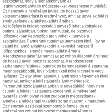
eszköztárát, hogy a leghatékonyabb és
legkörnyezetbarátabb módszerekkel végezhesse munkáját.
Ez nemcsak a minőséget javítja, de hosszú távon
költségmegtakarítást is eredményez, amit az ügyfelek felé is
érvényesítenek a lakástakarítás áraiban.
Az időzítés is kulcsfontosságú tényező lehet a költségek
optimalizálásában. Sokan nem tudják, de bizonyos
időszakokban kedvezőbb áron vehetik igénybe a
szolgáltatást. Partnerünk rugalmas ütemezést kínál, így ha
valaki hajlandó alkalmazkodni a kevésbé népszerű
időpontokhoz, jelentős megtakarítást érhet el.
A rendszeres takarítás nemcsak az otthon állapotát őrzi meg,
de hosszú távon pénzt is spórolhat. A rendszeresen
karbantartott felületek, bútorok és berendezések élettartama
meghosszabbodik, így ritkábban kell költeni cserére vagy
javításra. Ez egy olyan aspektus, amit sokan figyelmen kívül
hagynak, amikor a lakástakarítás árait mérlegelik.
Partnerünk szolgáltatása abban is egyedülálló, hogy nem
csupán a felületi tisztaságra koncentrál. A mélyreható
takarítás során olyan rejtett zugokat is megtisztítanak,
amelyek a hétköznapi takarítás során gyakran kimaradnak.
Ez nemcsak esztétikai szempontból fontos, de az
egészséges otthoni környezet megteremtésében is