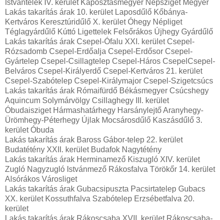
Istvántelek IV. kerület Káposztásmegyer Népsziget Megyer
Lakás takarítás árak 10. kerület Laposdűlő Kőbánya-
Kertváros Keresztúridűlő X. kerület Óhegy Népliget
Téglagyárdűlő Kúttó Ligettelek Felsőrákos Újhegy Gyárdűlő
Lakás takarítás árak Csepel-Ófalu XXI. kerület Csepel-
Rózsadomb Csepel-Erdőalja Csepel-Erdősor Csepel-
Gyártelep Csepel-Csillagtelep Csepel-Háros CsepelCsepel-
Belváros Csepel-Királyerdő Csepel-Kertváros 21. kerület
Csepel-Szabótelep Csepel-Királymajor Csepel-Szigetcsúcs
Lakás takarítás árak Rómaifürdő Békásmegyer Csúcshegy
Aquincum Solymárvölgy Csillaghegy III. kerület
Óbudaisziget Hármashatárhegy Harsánylejtő Aranyhegy-
Ürömhegy-Péterhegy Újlak Mocsárosdűlő Kaszásdűlő 3.
kerület Óbuda
Lakás takarítás árak Baross Gábor-telep 22. kerület
Budatétény XXII. kerület Budafok Nagytétény
Lakás takarítás árak Herminamező Kiszugló XIV. kerület
Zugló Nagyzugló Istvánmező Rákosfalva Törökőr 14. kerület
Alsórákos Városliget
Lakás takarítás árak Gubacsipuszta Pacsirtatelep Gubacs
XX. kerület Kossuthfalva Szabótelep Erzsébetfalva 20.
kerület
Lakás takarítás árak Rákoscsaba XVII. kerület Rákoscsaba-