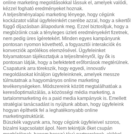
online marketing megoldásokkal lássuk el, amelyek valódi,
kézzel fogható eredményeket hoznak.
A teljesítményalapú marketing lényege, hogy cégünk
kockázatot vállal ügyfeleinkért cserébe azzal, hogy a sikertől
függő díjazásban állapodunk meg. Ezzel biztosítjuk, hogy a
megbízóink csak a tényleges üzleti eredményekért fizetnek,
nem pedig üres ígéretekért. Minden egyes kampányunk
pontosan nyomon követhető, a fogyasztói interakciók és
konverziók aprólékos elemzésével. Ügyfeleinket
folyamatosan tájékoztatjuk a teljesítményről, így ők is
pontosan látják, hogy a befektetett erőforrások megtérülnek.
Csapatunk arra törekszik, hogy egyedi, innovatív
megoldásokat kínáljon ügyfeleinknek, amelyek messze
túlmutatnak a hagyományos online marketing
tevékenységeken. Módszereink között megtalálhatóak a
keresőoptimalizálás, a közösségi média marketing, a
tartalommarketing és a paid media kampányok is. Emellett
stratégiai tanácsadást is nyújtunk abban, hogy ügyfeleink
hogyan építhetik fel a leghatékonyabb online
marketingstruktúrát.
Büszkék vagyunk arra, hogy cégünk ügyfeleivel szoros,
bizalmi kapcsolatot ápol. Nem tekintjük őket csupán