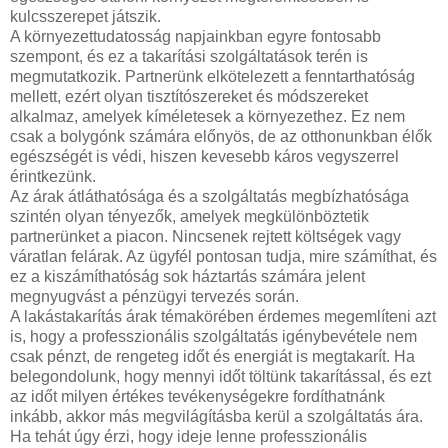
kulcsszerepet játszik.
A környezettudatosság napjainkban egyre fontosabb
szempont, és ez a takarítási szolgáltatások terén is
megmutatkozik. Partnerünk elkötelezett a fenntarthatóság
mellett, ezért olyan tisztítószereket és módszereket
alkalmaz, amelyek kíméletesek a környezethez. Ez nem
csak a bolygónk számára előnyös, de az otthonunkban élők
egészségét is védi, hiszen kevesebb káros vegyszerrel
érintkezünk.
Az árak átláthatósága és a szolgáltatás megbízhatósága
szintén olyan tényezők, amelyek megkülönböztetik
partnerünket a piacon. Nincsenek rejtett költségek vagy
váratlan felárak. Az ügyfél pontosan tudja, mire számíthat, és
ez a kiszámíthatóság sok háztartás számára jelent
megnyugvást a pénzügyi tervezés során.
A lakástakarítás árak témakörében érdemes megemlíteni azt
is, hogy a professzionális szolgáltatás igénybevétele nem
csak pénzt, de rengeteg időt és energiát is megtakarít. Ha
belegondolunk, hogy mennyi időt töltünk takarítással, és ezt
az időt milyen értékes tevékenységekre fordíthatnánk
inkább, akkor más megvilágításba kerül a szolgáltatás ára.
Ha tehát úgy érzi, hogy ideje lenne professzionális