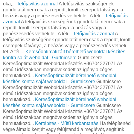
oka,...
Tetőjavítás azonnal
A tetőjavítás szükségének
gondolatát nem csak a repedt, törött cserepek látványa, a
beázás vagy a penészesedés vetheti fel. A téli...
Tetőjavítás
azonnal
A tetőjavítás szükségének gondolatát nem csak a
repedt, törött cserepek látványa, a beázás vagy a
penészesedés vetheti fel. A téli...
Tetőjavítás azonnal
A
tetőjavítás szükségének gondolatát nem csak a repedt, törött
cserepek látványa, a beázás vagy a penészesedés vetheti
fel. A téli...
Keresőoptimalizált bérelhető weboldal készítés
kontra saját weboldal - Gurtnicsere
Gurtnicsere
Keresőoptimalizált Weboldal készítés +36704327071 Az
elmúlt időszakban megnövekedett az igény a céges
bemutatkozó...
Keresőoptimalizált bérelhető weboldal
készítés kontra saját weboldal - Gurtnicsere
Gurtnicsere
Keresőoptimalizált Weboldal készítés +36704327071 Az
elmúlt időszakban megnövekedett az igény a céges
bemutatkozó...
Keresőoptimalizált bérelhető weboldal
készítés kontra saját weboldal - Gurtnicsere
Gurtnicsere
Keresőoptimalizált Weboldal készítés +36704327071 Az
elmúlt időszakban megnövekedett az igény a céges
bemutatkozó...
Kertépítés - Műfű karbantartás
Ha felépítenéd
végre álmaid kertjét vagy felújítanád a meglévőt, segítünk