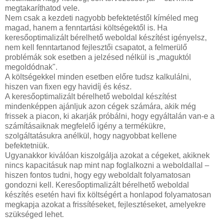
megtakaríthatod vele.
Nem csak a kezdeti nagyobb befektetéstől kíméled meg
magad, hanem a fenntartási költségektől is. Ha
keresőoptimalizált bérelhető weboldal készítést igényelsz,
nem kell fenntartanod fejlesztői csapatot, a felmerülő
problémák sok esetben a jelzésed nélkül is „maguktól
megoldódnak".
A költségekkel minden esetben előre tudsz kalkulálni,
hiszen van fixen egy havidíj és kész.
A keresőoptimalizált bérelhető weboldal készítést
mindenképpen ajánljuk azon cégek számára, akik még
frissek a piacon, ki akarják próbálni, hogy egyáltalán van-e a
számításaiknak megfelelő igény a termékükre,
szolgáltatásukra anélkül, hogy nagyobbat kellene
befektetniük.
Ugyanakkor kiválóan kiszolgálja azokat a cégeket, akiknek
nincs kapacitásuk nap mint nap foglalkozni a weboldallal –
hiszen fontos tudni, hogy egy weboldalt folyamatosan
gondozni kell. Keresőoptimalizált bérelhető weboldal
készítés esetén havi fix költségért a honlapod folyamatosan
megkapja azokat a frissítéseket, fejlesztéseket, amelyekre
szükséged lehet.