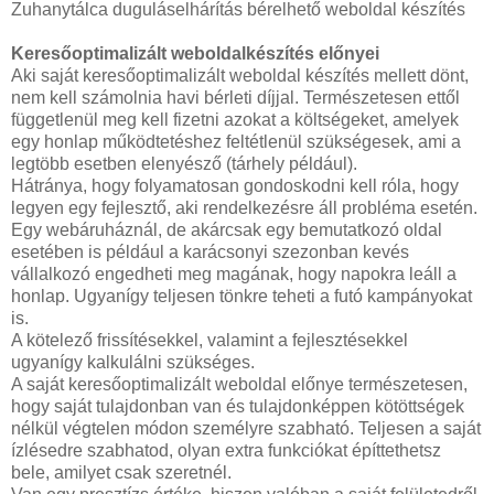
Zuhanytálca duguláselhárítás bérelhető weboldal készítés
Keresőoptimalizált weboldalkészítés előnyei
Aki saját keresőoptimalizált weboldal készítés mellett dönt,
nem kell számolnia havi bérleti díjjal. Természetesen ettől
függetlenül meg kell fizetni azokat a költségeket, amelyek
egy honlap működtetéshez feltétlenül szükségesek, ami a
legtöbb esetben elenyésző (tárhely például).
Hátránya, hogy folyamatosan gondoskodni kell róla, hogy
legyen egy fejlesztő, aki rendelkezésre áll probléma esetén.
Egy webáruháznál, de akárcsak egy bemutatkozó oldal
esetében is például a karácsonyi szezonban kevés
vállalkozó engedheti meg magának, hogy napokra leáll a
honlap. Ugyanígy teljesen tönkre teheti a futó kampányokat
is.
A kötelező frissítésekkel, valamint a fejlesztésekkel
ugyanígy kalkulálni szükséges.
A saját keresőoptimalizált weboldal előnye természetesen,
hogy saját tulajdonban van és tulajdonképpen kötöttségek
nélkül végtelen módon személyre szabható. Teljesen a saját
ízlésedre szabhatod, olyan extra funkciókat építtethetsz
bele, amilyet csak szeretnél.