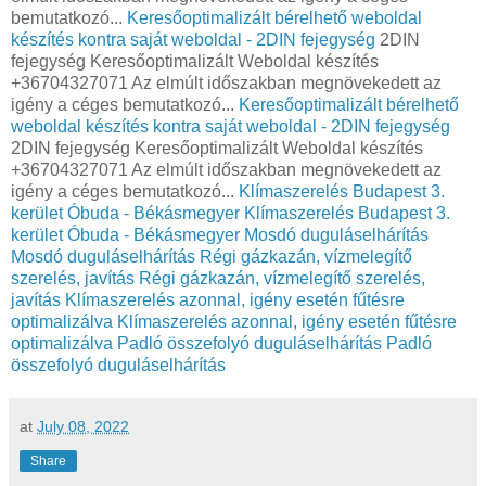
bemutatkozó...
Keresőoptimalizált bérelhető weboldal
készítés kontra saját weboldal - 2DIN fejegység
2DIN
fejegység Keresőoptimalizált Weboldal készítés
+36704327071 Az elmúlt időszakban megnövekedett az
igény a céges bemutatkozó...
Keresőoptimalizált bérelhető
weboldal készítés kontra saját weboldal - 2DIN fejegység
2DIN fejegység Keresőoptimalizált Weboldal készítés
+36704327071 Az elmúlt időszakban megnövekedett az
igény a céges bemutatkozó...
Klímaszerelés Budapest 3.
kerület Óbuda - Békásmegyer
Klímaszerelés Budapest 3.
kerület Óbuda - Békásmegyer
Mosdó duguláselhárítás
Mosdó duguláselhárítás
Régi gázkazán, vízmelegítő
szerelés, javítás
Régi gázkazán, vízmelegítő szerelés,
javítás
Klímaszerelés azonnal, igény esetén fűtésre
optimalizálva
Klímaszerelés azonnal, igény esetén fűtésre
optimalizálva
Padló összefolyó duguláselhárítás
Padló
összefolyó duguláselhárítás
at
July 08, 2022
Share