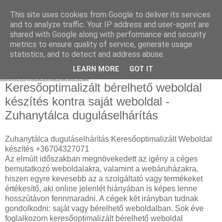
This site uses cookies from Google to deliver its services
Eladó Mercedes
and to analyze traffic. Your IP address and user-agent are
shared with Google along with performance and security
metrics to ensure quality of service, generate usage
statistics, and to detect and address abuse.
▼
LEARN MORE
GOT IT
Friday, July 8, 2022
Keresőoptimalizált bérelhető weboldal
készítés kontra saját weboldal -
Zuhanytálca duguláselhárítás
Zuhanytálca duguláselhárítás Keresőoptimalizált Weboldal
készítés +36704327071
Az elmúlt időszakban megnövekedett az igény a céges
bemutatkozó weboldalakra, valamint a webáruházakra,
hiszen egyre kevesebb az a szolgáltató vagy termékeket
értékesítő, aki online jelenlét hiányában is képes lenne
hosszútávon fennmaradni. A cégek két irányban tudnak
gondolkodni: saját vagy bérelhető weboldalban. Sok éve
foglalkozom keresőoptimalizált bérelhető weboldal