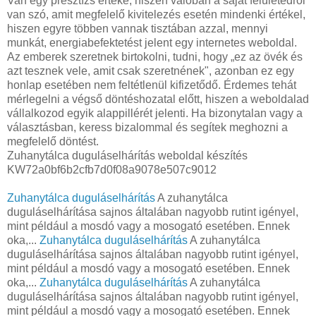
Van egy presztízs értéke, hiszen valóban a saját felületedről
van szó, amit megfelelő kivitelezés esetén mindenki értékel,
hiszen egyre többen vannak tisztában azzal, mennyi
munkát, energiabefektetést jelent egy internetes weboldal.
Az emberek szeretnek birtokolni, tudni, hogy „ez az övék és
azt tesznek vele, amit csak szeretnének", azonban ez egy
honlap esetében nem feltétlenül kifizetődő. Érdemes tehát
mérlegelni a végső döntéshozatal előtt, hiszen a weboldalad
vállalkozod egyik alappillérét jelenti. Ha bizonytalan vagy a
választásban, keress bizalommal és segítek meghozni a
megfelelő döntést.
Zuhanytálca duguláselhárítás weboldal készítés
KW72a0bf6b2cfb7d0f08a9078e507c9012
Zuhanytálca duguláselhárítás
A zuhanytálca
duguláselhárítása sajnos általában nagyobb rutint igényel,
mint például a mosdó vagy a mosogató esetében. Ennek
oka,...
Zuhanytálca duguláselhárítás
A zuhanytálca
duguláselhárítása sajnos általában nagyobb rutint igényel,
mint például a mosdó vagy a mosogató esetében. Ennek
oka,...
Zuhanytálca duguláselhárítás
A zuhanytálca
duguláselhárítása sajnos általában nagyobb rutint igényel,
mint például a mosdó vagy a mosogató esetében. Ennek