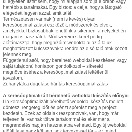
ki egyetlen listát sem, hogy mi alapján sorolja előrébb vagy
hátrébb a tartalmakat. Egy biztos: a célja, hogy a látogató
elégedett legyen azzal, amit talál.
Természetesen vannak (nem is kevés) olyan
keresőoptimalizálási eszközök, módszerek és elvek,
amelyekkel biztosabbak lehetünk a sikerben, amelyeket én
magam is használok. Módszereim sikerét pedig
alátámasztja, hogy megbízóim weboldalai az általuk
meghatározott kulcsszavakra rendre az első találatok között
jelennek meg.
Függetlenül attól, hogy bérelhető weboldal készítésen vagy
saját tulajdonú honlapon gondolkozol – sikereid
megnöveléséhez a keresőoptimalizálást feltétlenül
javaslom.
Zuhanytálca duguláselhárítás keresőoptimalizálás
A keresőoptimalizált bérelhető weboldal készítés előnyei
Ha keresőoptimalizált bérelhető weboldal készítés mellett
döntesz, rengeteg időt és pénzt spórolsz meg a project
kezdetén. Ezek az oldalak reszponzívak, van, hogy már
teljesen fel vannak töltve tartalommal és akár már a
megrendelés napján használatba veheted. Egy új weboldal
előállítása nagy költség, sok tervezéssel jár – ezt mind