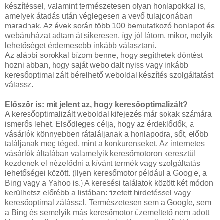
készítéssel, valamint természetesen olyan honlapokkal is,
amelyek átadás után véglegesen a vevő tulajdonában
maradnak. Az évek során több 100 bemutatkozó honlapot és
webáruházat adtam át sikeresen, így jól látom, mikor, melyik
lehetőséget érdemesebb inkább választani.
Az alábbi sorokkal bízom benne, hogy segíthetek döntést
hozni abban, hogy saját weboldalt nyiss vagy inkább
keresőoptimalizált bérelhető weboldal készítés szolgáltatást
válassz.
Először is: mit jelent az, hogy keresőoptimalizált?
A keresőoptimalizált weboldal kifejezés már sokak számára
ismerős lehet. Elsődleges célja, hogy az érdeklődők, a
vásárlók könnyebben rátaláljanak a honlapodra, sőt, előbb
találjanak meg téged, mint a konkurenseket. Az internetes
vásárlók általában valamelyik keresőmotoron keresztül
kezdenek el nézelődni a kívánt termék vagy szolgáltatás
lehetőségei között. (Ilyen keresőmotor például a Google, a
Bing vagy a Yahoo is.) A keresési találatok között két módon
kerülhetsz előrébb a listában: fizetett hirdetéssel vagy
keresőoptimalizálással. Természetesen sem a Google, sem
a Bing és semelyik más keresőmotor üzemeltető nem adott