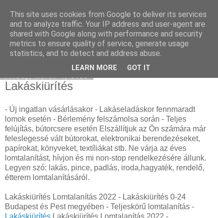
This site uses cookies from Google to deliver its services
Eladó Mercedes
and to analyze traffic. Your IP address and user-agent are
shared with Google along with performance and security
metrics to ensure quality of service, generate usage
statistics, and to detect and address abuse.
▼
LEARN MORE
GOT IT
Friday, March 4, 2022
Lakáskiürítés
- Új ingatlan vásárlásakor - Lakáseladáskor fennmaradt
lomok esetén - Bérlemény felszámolsa során - Teljes
felújítás, bútorcsere esetén Elszállítjuk az Ön számára már
feleslegessé vált bútorokat, elektronikai berendezéseket,
papírokat, könyveket, textíliákat stb. Ne várja az éves
lomtalanítást, hívjon és mi non-stop rendelkezésére állunk.
Legyen szó: lakás, pince, padlás, iroda,hagyaték, rendelő,
étterem lomtalanításáról.
Lakáskiürítés Lomtalanítás‎ 2022 - Lakáskiürítés 0-24
Budapest és Pest megyében‎ - Teljeskörű lomtalanítás -
Lakáskiürítés
Lakáskiürítés Lomtalanítás‎ 2022 -