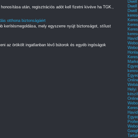
Dwell
Dwell
onosítása után, regisztrációs adót kell fizetni kivéve ha TGK.,
Dwell
keres
Keres
ldás otthona biztonságáért
Keres
b kerítésmegoldása, mely egyszerre nyújt biztonságot, stílust
Keres
keres
Havid
Webol
nteni az örökölt ingatlanban lévő bútorok és egyéb ingóságok
Webol
Honla
Keres
Mark
Egyed
keres
Egyed
Onlin
Webár
Helyi
készí
Onlin
Webol
Keres
Havid
Egyed
Profe
Webol
Googl
Tarta