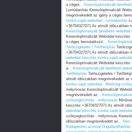
a céges...
Keresőoptimalizált bérelhet
Lomtalanítás Keresőoptimalizált Webo
megnövekedett az igény a céges bemu
kontra saját weboldal - Lomtalanítás
Lo
+36704327071 Az elmúlt időszakban m
Keresőoptimalizált bérelhető weboldal 
Keresőoptimalizált Weboldal készíté
a céges bemutatkozó...
Keresőoptimali
Tetőszigetelés / Tetőfelújítás
Tetőszige
+36704327071 Az elmúlt időszakban m
weboldal készítés kontra saját weboldal
Keresőoptimalizált Weboldal készíté
a...
Keresőoptimalizált bérelhető webol
Tetőfelújítás
Tetőszigetelés / Tetőfelú
elmúlt időszakban megnövekedett az i
kontra saját weboldal - Minőségi szőn
mélymosás Keresőoptimalizált Webold
megnövekedett az...
Keresőoptimalizál
szőnyegtisztítás - mélymosás
Minőség
készítés +36704327071 Az elmúlt idő
weboldal készítés kontra saját webold
szőnyegtisztítás - mélymosás Keresőo
időszakban megnövekedett az...
Nerc 
Budapesten azonnal
Duguláselhárítás
gázszerelés
Infiniti használtautó ném