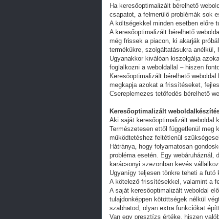
Ha keresőoptimalizált bérelhető webold
csapatot, a felmerülő problémák sok e
A költségekkel minden esetben előre tu
A keresőoptimalizált bérelhető webold
még frissek a piacon, ki akarják próbá
termékükre, szolgáltatásukra anélkül,
Ugyanakkor kiválóan kiszolgálja azoka
foglalkozni a weboldallal – hiszen fon
Keresőoptimalizált bérelhető weboldal 
megkapja azokat a frissítéseket, fejl
Csereplemezes tetőfedés bérelhető we
Keresőoptimalizált weboldalkészítés
Aki saját keresőoptimalizált weboldal k
Természetesen ettől függetlenül meg k
működtetéshez feltétlenül szükségesek
Hátránya, hogy folyamatosan gondoskodn
probléma esetén. Egy webáruháznál, d
karácsonyi szezonban kevés vállalkoz
Ugyanígy teljesen tönkre teheti a futó
A kötelező frissítésekkel, valamint a 
A saját keresőoptimalizált weboldal e
tulajdonképpen kötöttségek nélkül vég
szabhatod, olyan extra funkciókat épít
Van egy presztízs értéke, hiszen valób