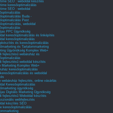
 time SEO : weboldal készítés
 time keresőoptimalizálás
 time SEO : weboldal
őoptimalizálás
őoptimalizálás Buda -
őoptimalizálás Pest
őoptimalizálás, weboldal
őoptimalizálás
íjas PPC Ügynökség
dal keresőoptimalizálás és linképítés
dal keresőoptimalizálás
pkészítés és keresőoptimalizálás
őmarketing és Tartalommarketing
eting Ügyönökség Komplex Web+
i fejlesztésű webáruház és
őoptimalizálás
i fejlesztésű weboldal készítés
e Marketing Komplex Web+
uház keresőoptimalizálás
 keresőoptimalizálás és weboldal
tés
e webáruház fejlesztés, online vásárlás
dal Keresőoptimalizálás
őmarketing ügynökség
íjas Digitális Marketing Ügynökség
i fejlesztésű Weboldal készítés
sszionális webfejlesztés
dal készítés SEO
e keresőoptimalizálás
lommarketing