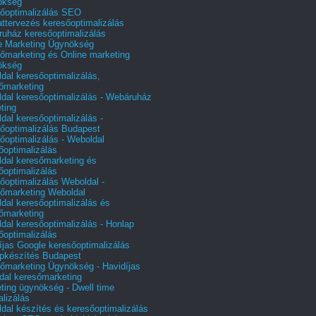
ökség
őoptimalizálás SEO
attervezés keresőoptimalizálás
uház keresőoptimalizálás
e Marketing Ügynökség
őmarketing és Online marketing
ökség
dal keresőoptimalizálás,
őmarketing
dal keresőoptimalizálás - Webáruház
ting
dal keresőoptimalizálás -
őoptimalizálás Budapest
őoptimalizálás - Weboldal
őoptimalizálás
dal keresőmarketing és
őoptimalizálás
őoptimalizálás Weboldal -
őmarketing Weboldal
dal keresőoptimalizálás és
őmarketing
dal keresőoptimalizálás - Honlap
őoptimalizálás
íjas Google keresőoptimalizálás
pkészítés Budapest
őmarketing Ügynökség - Havidíjas
dal keresőmarketing
ting ügynökség - Dwell time
alizálás
dal készítés és keresőoptimalizálás