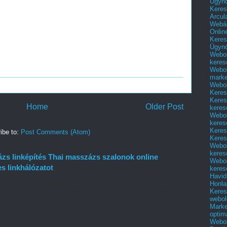
Ügyn
Keres
Arcul
Webár
Onlin
Keres
Ügyn
Webol
keres
Webol
marke
Webol
Keres
Keres
Home
Older Post
keres
Webol
keres
Keres
ibe to:
Post Comments (Atom)
Keres
Webol
keres
zs linképítés Thai masszázs szalonok online
Webol
es linkhálózatot
keres
Havid
Honla
en jelentős növekedést mutat hazánkban, egyre több ember
Keres
mód...
webol
Marke
optim
Webol