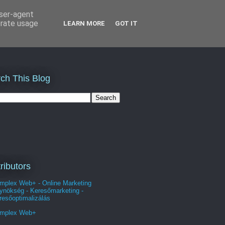
user-agent
erate usage
LEARN MORE
GOT IT
ch This Blog
ributors
mplex Web+ - Online Marketing
ynökség - Keresőmarketing -
resőoptimalizálás
mplex Web+