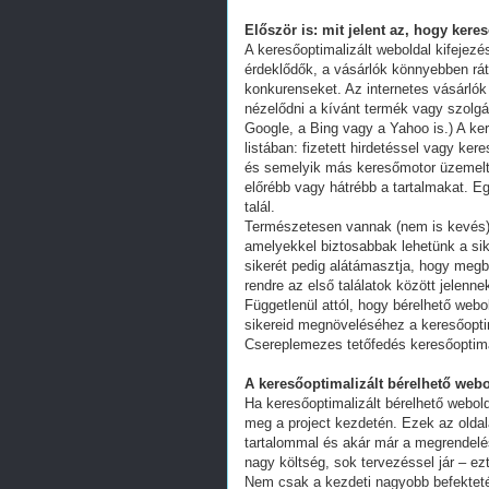
Először is: mit jelent az, hogy kere
A keresőoptimalizált weboldal kifejez
érdeklődők, a vásárlók könnyebben ráta
konkurenseket. Az internetes vásárlók
nézelődni a kívánt termék vagy szolgál
Google, a Bing vagy a Yahoo is.) A ker
listában: fizetett hirdetéssel vagy k
és semelyik más keresőmotor üzemeltet
előrébb vagy hátrébb a tartalmakat. Eg
talál.
Természetesen vannak (nem is kevés) 
amelyekkel biztosabbak lehetünk a s
sikerét pedig alátámasztja, hogy megb
rendre az első találatok között jelenn
Függetlenül attól, hogy bérelhető webo
sikereid megnöveléséhez a keresőoptim
Csereplemezes tetőfedés keresőoptima
A keresőoptimalizált bérelhető webo
Ha keresőoptimalizált bérelhető webold
meg a project kezdetén. Ezek az oldal
tartalommal és akár már a megrendelés
nagy költség, sok tervezéssel jár – ez
Nem csak a kezdeti nagyobb befekteté