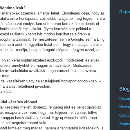
sőoptimalizált?
Repo
és már sokak számára ismerős lehet. Elsődleges célja, hogy az
láljanak a honlapodra, sőt, előbb találjanak meg téged, mint a
 általában valamelyik keresőmotoron keresztül kezdenek el
tatás lehetőségei között. (Ilyen keresőmotor például a
esési találatok között két módon kerülhetsz előrébb a
eresőoptimalizálással. Természetesen sem a Google, sem a Bing
ő nem adott ki egyetlen listát sem, hogy mi alapján sorolja
y biztos: a célja, hogy a látogató elégedett legyen azzal, amit
olyan keresőoptimalizálási eszközök, módszerek és elvek,
ikerben, amelyeket én magam is használok. Módszereim
ízóim weboldalai az általuk meghatározott kulcsszavakra
ek meg.
ldal készítésen vagy saját tulajdonú honlapon gondolkozol –
alizálást feltétlenül javaslom.
Blog
lizálás
Decem
ldal készítés előnyei
Novem
al készítés mellett döntesz, rengeteg időt és pénzt spórolsz
ak reszponzívak, van, hogy már teljesen fel vannak töltve
Octob
 napján használatba veheted. Egy új weboldal előállítása
t mind megtakaríthatod vele.
Septe
stől kíméled meg magad, hanem a fenntartási költségektől is.