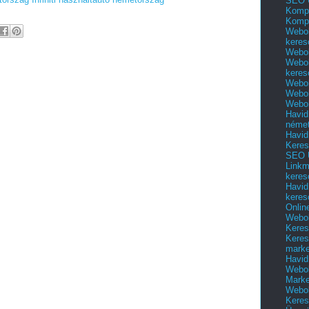
SEO 
Kompl
Kompl
Webol
keres
Webol
Webol
keres
Webol
Webol
Webol
Havid
néme
Havid
Keres
SEO Ü
Linkm
keres
Havid
keres
Onlin
Webol
Keres
Keres
marke
Havid
Webol
Marke
Webol
Keres